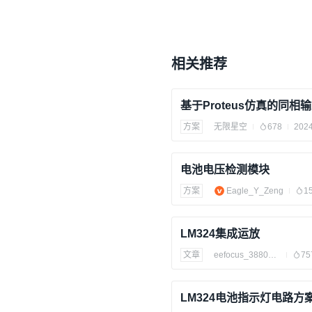
相关推荐
方案
无限星空
678
2024
电池电压检测模块
方案
Eagle_Y_Zeng
1
LM324集成运放
文章
eefocus_3880508
75
LM324电池指示灯电路方