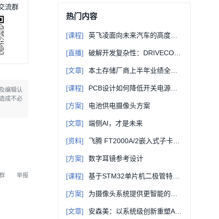
交流群
热门内容
[课程]
英飞凌面向未来汽车的高度集成BLDC电机控制解决方案
[直播]
破解开发复杂性：DRIVECORE™ TC4 IT2 赋能ADAS、AD和机器人应用创新
[文章]
本土存储厂商上半年业绩全梳理
[课程]
PCB设计如何降低开关电源干扰
及编辑认
造成不必
[方案]
电池供电摄像头方案
[文章]
端侧AI，才是未来
[资料]
飞腾 FT2000A/2嵌入式子卡硬件手册 多实时系统选型参考
[方案]
数字耳镜参考设计
群
举报
[课程]
基于STM32单片机二极管特性测量曲线显示设计软硬件设计原理讲解（附件含资料）
[方案]
为摄像头系统提供更智能的视觉和更敏锐的洞察力
[文章]
安森美：以系统级创新重塑AI供电与汽车架构