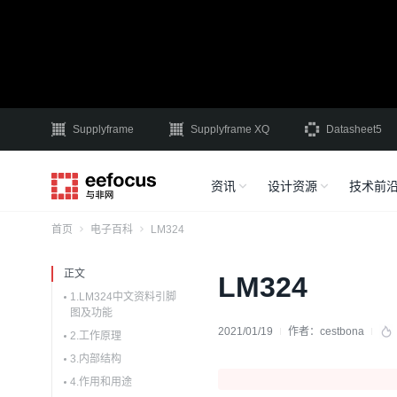
Supplyframe
Supplyframe XQ
Datasheet5
资讯
设计资源
技术前
首页
电子百科
LM324
正文
LM324
1.LM324中文资料引脚
图及功能
2021/01/19
作者：
cestbona
2.工作原理
3.内部结构
4.作用和用途