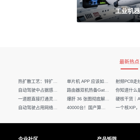
工业机器
最新热点
热扩散工艺：锌扩散非吸收窗口制备揭秘
单片机 APP 应该如何调试？
自动驾驶中占据感知网络是如何识别障碍物的？
路由器双机热备Gateway重定向不通问题
一道题直接打通灵敏度・链路预算・传播模型任督二脉
爆肝 36 张图彻底解释清楚 AI 圈 136 个造词艺术！
自动驾驶占用网络还需要数据标注吗？
40000台！国产算力大单开标，华为鲲鹏成大赢家
企业社区
产品矩阵