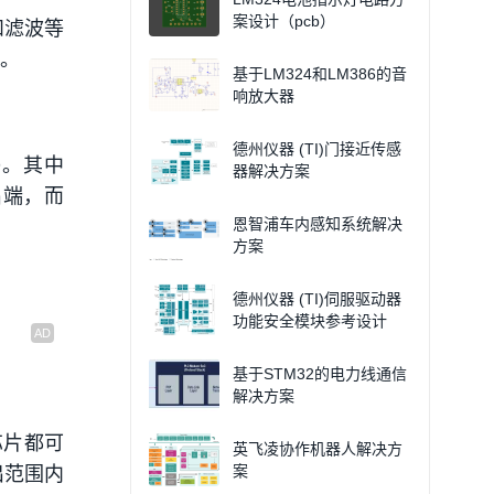
案设计（pcb）
和滤波等
。
基于LM324和LM386的音
响放大器
德州仪器 (TI)门接近传感
D。其中
器解决方案
出端，而
恩智浦车内感知系统解决
方案
德州仪器 (TI)伺服驱动器
功能安全模块参考设计
基于STM32的电力线通信
解决方案
芯片都可
英飞凌协作机器人解决方
案
出范围内