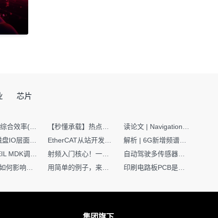
业
芯片
SMT设备综合效率(OEE)计算有很多版本，这个版本最直接明了全面！
【秒懂承载】热点技术名词 -“SerDes”
读论文 | Navigation World Models: 构建机器人视觉导航的“想象力引擎“
Nginx | 磁盘IO层面性能优化：error日志内存环形缓冲区及小文件sendfile零拷贝技术
EtherCAT从站开发避坑指南：30分钟搞定ESI XML（上）
解析 | 6G新增频谱版图：U6G、FR3、Sub-THz，3GPP Rel-19/Rel-20标准
如何在KEIL MDK调试时避免看门狗引起的复位？
射频入门核心！一文搞懂阻抗匹配到底是什么
自动驾驶多传感器前融合，到底提前融合了什么？
环路补偿如何影响你的电源稳定性
用简单的例子，来理解C指针
印刷电路板PCB是怎么设计出来的？第二篇：进阶篇细说Layout流程
集团旗下