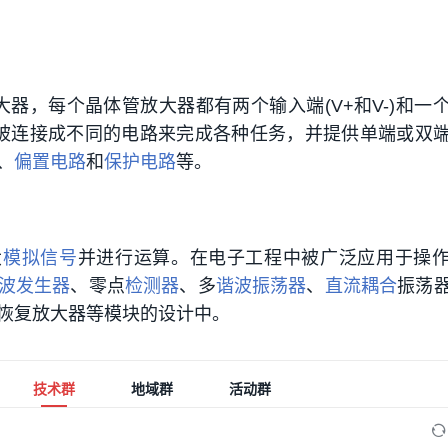
大器，每个晶体管放大器都有两个输入端(V+和V-)和一
管可以被连接成不同的电路来完成各种任务，并提供单端或双
、
偏置电路
和
保护电路
等。
大
模拟信号
并进行运算。在电子工程中被广泛应用于操
波发生器
、零点
检测器
、多
谐波
振荡器
、
直流耦合
振荡
恢复放大器等模块的设计中。
技术群
地域群
活动群