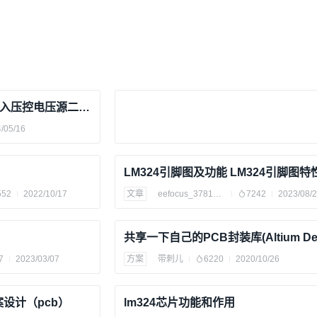
基于Proteus仿真的同相输入压控电压源二阶高通有源滤波器纯硬件设计（仿真图）
/05/16
552
2022/10/17
文章
eefocus_3781508
7242
2023/08/
7
2023/03/07
方案
带刺儿
6220
2020/10/26
案设计（pcb）
lm324芯片功能和作用