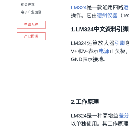
相关推荐
LM324
是一款通用四路
运
电子产业图谱
操作。它由
德州仪器
（Te
申请入驻
1.LM324中文资料引
产业图谱
LM324运算放大器
引脚
V+和V-表示
电源
正负极，
GND表示接地。
2.工作原理
LM324是一种高增益
差
以单独使用。其工作原理