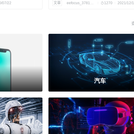
0/07/22
文章
eefocus_3781508
1270
2021/12/
汽车