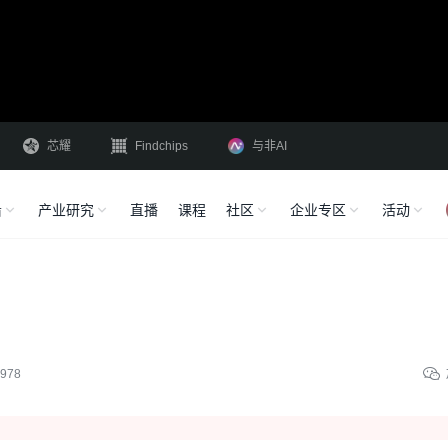
芯耀
Findchips
与非AI
沿
产业研究
直播
课程
社区
企业专区
活动
978