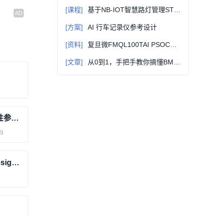
[课程]
基于NB-IOT智慧路灯管理STM32控制系统设计&原理讲解（附件含资料）
[方案]
AI 行车记录仪参考设计
[资料]
复旦微FMQL100TAI PSOC开发套件硬件资料 PCIe/RapidIO 高速接口说明
[文章]
从0到1，手把手教你搞懂BMS均衡电路设计选型
LM324引脚图及功能 LM324引脚图特性参数与工作原理
29
共享一下自己的PCB封装库(Altium Designer)