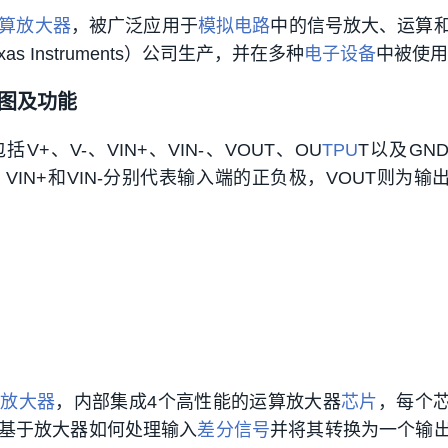
算放大器
，被广泛应用于
模拟电路
中的信号放大、运算
xas Instruments）公司生产，并在多种
电子设备
中被使用
脚图及功能
包括V+、V-、VIN+、VIN-、VOUT、OU
TPU
T以及GN
VIN+和VIN-分别代表输入端的正负极，VOUT则为输
分放大器
，内部集成4个高性能的运算放大器
芯片
，每个
基于放大器如何处理输入
差分信号
并将其转换为一个输