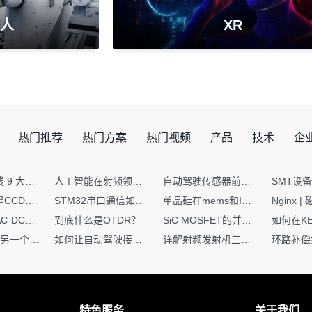
人
XR
热门推荐
热门方案
热门视频
产品
技术
企
射频PCB走线 9 大高频致命坑！踩中一个，匹配直接报废
人工智能在射频领域的创新应用与顶刊论文解析
自动驾驶传感器前融合与后融合技术上有何区别？
你知道什么是CCDF吗？它有什么用？
STM32串口通信如何处理不定长数据？这两种方法你都了解嘛？
单晶硅在mems和IC中作用的区别
硬核干货｜AC-DC工作原理 + PCB设计要点，看完秒懂电源设计！
到底什么是OTDR？
SiC MOSFET的并联设计要点
一个核XIP，另一个核如何IAP？
如何让自动驾驶接管设计更合理？
详解射频发射机三大架构：原理、应用与设计要点
特色服务
关于我们