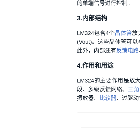
的单端信号进行控制。
3.内部结构
LM324包含4个
晶体管
放
(Vout)。这些晶体
此外，内部还有
反馈电路
4.作用和用途
LM324的主要作用是放
段、多级反馈网络、
三角
振放器、
比较器
、过驱动