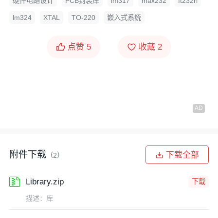
硬件电路设计
PCB封装库
lm317
max232
ft232rl
lm324
XTAL
TO-220
嵌入式系统
点赞
5
收藏
2
附件下载
下载全部
（2）
Library.zip
下载
描述：库