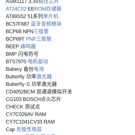
ASM1117 3.3V
稳压芯片
AT24C02
EE
ROM
存储器
AT89S52 51系列
单片机
BC57F687
蓝牙
音频模块
BCP68 NPN
三极管
BCP69T
PNP三极管
BEEP
蜂鸣器
BMP 闪电符号
BTS7970
电机驱动
Battery 备份
电池
Butterfly 功率
激光器
Butterfly-S 功率激光器
CD4052BCM 双通道模拟开关
CG103 BOSCH点火芯片
CHECK 测试点
CY7C026AV RAM
CY7C1041CV33 RAM
Cap
无极性电容