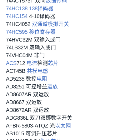
74ACT573T 双向
数据传输
74HC138
138译码器
74HC154
4-16译码器
74HC4052
双通道
模拟开关
74HC595
移位寄存器
74HVC32M 双输入或门
74LS32M 双输入或门
74VHC04M 非门
ACS
712
电流
检测
芯片
ACT45B
共模电感
AD5235 数控
电阻
AD8251 可控增益
运放
AD8607AR 双运放
AD8667 双运放
AD8672AR 双运放
ADG836L 双刀双掷数字开关
AFBR-5803-ATQZ 光
以太网
AS1015 可调升压芯片