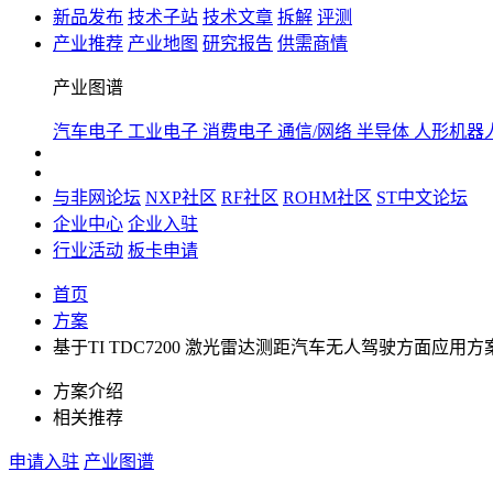
新品发布
技术子站
技术文章
拆解
评测
产业推荐
产业地图
研究报告
供需商情
产业图谱
汽车电子
工业电子
消费电子
通信/网络
半导体
人形机器
与非网论坛
NXP社区
RF社区
ROHM社区
ST中文论坛
企业中心
企业入驻
行业活动
板卡申请
首页
方案
基于TI TDC7200 激光雷达测距汽车无人驾驶方面应用方案
方案介绍
相关推荐
申请入驻
产业图谱