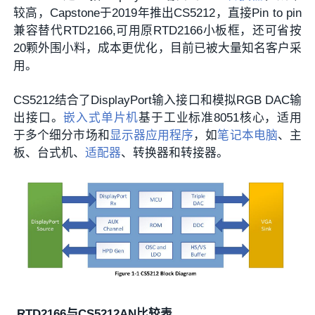
较高，Capstone于2019年推出CS5212，直接Pin to pin
兼容替代RTD2166,可用原RTD2166小板框，还可省按
20颗外围小料，成本更优化，目前已被大量知名客户采
用。
CS5212结合了DisplayPort输入接口和模拟RGB DAC输
出接口。
嵌入式单片机
基于工业标准8051核心，适用
于多个细分市场和
显示器
应用程序
，如
笔记本电脑
、主
板、台式机、
适配器
、转换器和转接器。
RTD2166
与CS5212AN
比较表