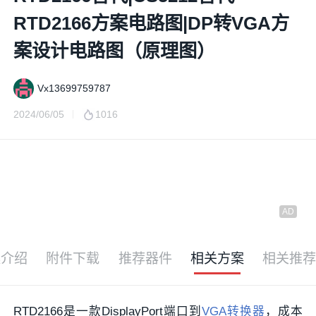
RTD2166方案电路图|DP转VGA方
案设计电路图（原理图）
Vx13699759787
2024/06/05
1016
案介绍
附件下载
推荐器件
相关方案
相关推
RTD2166是一款DisplayPort端口到
VGA
转换器
，成本