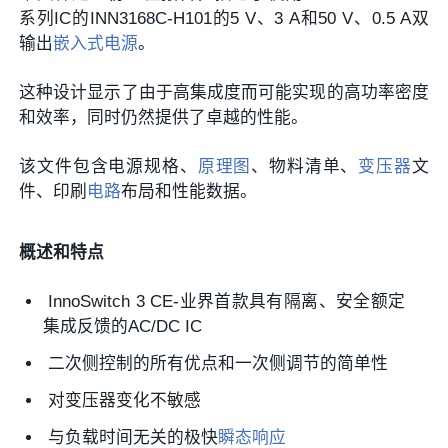
系列IC的INN3168C-H101的5 V、3 A和50 V、0.5 A双
输出
嵌入式
电源
。
这种设计显示了由于高集成度而可能实现的高功率密度
和效率，同时仍然提供了卓越的性能。
该文件包含电源规格、
原理图
、物料清单、
变压器
文
件、印刷
电路
布局和性能数据。
概述和特点
InnoSwitch 3 CE-业界首款具有隔离、安全额定
集成反馈的AC/DC IC
二次侧控制的所有优点和一次侧调节的简单性
对变压器变化不敏感
与负载时间无关的极快
瞬态响应