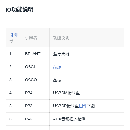
IO功能说明
引脚
引脚名
功能说明
号
1
BT_ANT
蓝牙天线
2
OSCI
晶振
3
OSCO
晶振
4
PB4
USBDM接Ｕ盘
5
PB3
USBDP接Ｕ盘
固件
下载
6
PA6
AUX音频插入检测