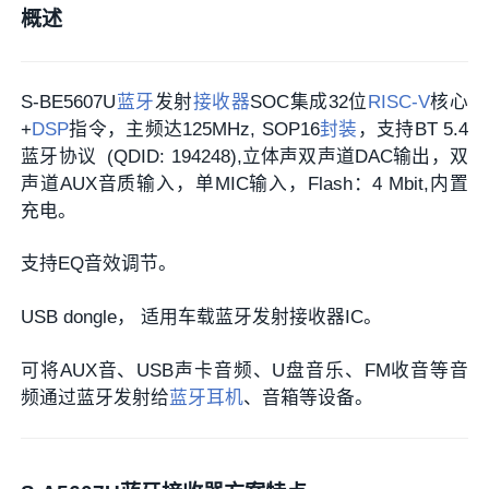
概述
S-BE5607U
蓝牙
发射
接收器
SOC集成32位
RISC-V
核心
+
DSP
指令，主频达125MHz, SOP16
封装
，支持BT 5.4
蓝牙协议 (QDID: 194248),立体声双声道DAC输出，双
声道AUX音质输入，单MIC输入，Flash：4 Mbit,内置
充电。
支持EQ音效调节。
USB dongle， 适用车载蓝牙发射接收器IC。
可将AUX音、USB声卡音频、U盘音乐、FM收音等音
频通过蓝牙发射给
蓝牙耳机
、音箱等设备。