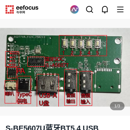
1
/
3
S-BE5607U蓝牙BT5.4 USB