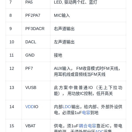
7
PA5
LED, 驱动两个红、蓝灯
8
PF2PA7
MIC输入
9
PF3DACR
右声道输出
10
DACL
左声道输出
11
GND
接地
12
PF7
AUX输入， FM收音模式时FM天线，
用耳机线或音频线当FM天线
13
VUSB
此方案中做普通IO（无上下拉功
能）， 用功放IC控制，低开高关
14
VDD
IO
内部
LDO
输出，给内部、外部外设供
电，必须接1uF
电容
到地
15
VBAT
供电，须1uF
耦合电容
靠近IC，带电
量检测，无须外部分压
ADC
采集