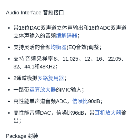
Audio Interface 音频接口
带16位DAC双声道立体声输出和16位ADC双声道
立体声输入的音频
编解码器
；
支持灵活的音频
均衡器
(EQ音效)调整；
支持音频采样率8、11.025、12、16、22.05、
32、44.1和48KHz；
2通道模拟
多路复用器
；
一路带
运算放大器
的MIC输入；
高性能单声道音频ADC，
信噪比
90dB；
高性能音频DAC，信噪比96dB，带
耳机放大器
输
出；
Package 封装