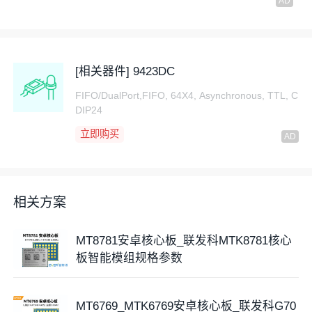
接口：4 组 MIPI CSI-2 高速相机接口(可配置为3组 4
lane 或2组 4 lane+2 组 2 lane)。
网络连接
：
[相关器件] 9423DC
FIFO/DualPort,FIFO, 64X4, Asynchronous, TTL, C
支持
LTE
Cat-7下行链路/Cat-13上行链路数据速率，支
DIP24
持双 4G VoLTE，兼容
CDMA
2000 1x/
EVD
O Rev.A、
立即购买
HSPA+ 等多种通信标准。
集成 W
LAN
、
蓝牙
、GPS 等，支持 Wi-Fi
5(802.11a/b/g/n/ac)、蓝牙 5.0，
GNSS
支持GPS、
相关方案
Beidou、Galileo、Glonass定位系统。
MT8781安卓核心板_联发科MTK8781核心
外围接口
：配备 USB 2.0 OTG 模式、2 个
UART
、6
板智能模组规格参数
个
SPI
主机、9 个
I2C
接口、最多6 个
PWM
通道、支
持多功能
GPIO
、支持 SD/SDHC 的
存储卡
控制器
等丰
富的接口资源。
MT6769_MTK6769安卓核心板_联发科G70