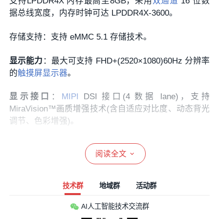
支持LPDDR4X 内存最高至8GB，采用
双通道
16 位数
据总线宽度，内存时钟可达 LPDDR4X-3600。
存储支持：支持 eMMC 5.1 存储技术。
显示能力
：最大可支持 FHD+(2520×1080)60Hz 分辨率
的
触摸屏显示器
。
显示接口
：
MIPI
DSI 接口(4 数据 lane)，支持
MiraVision™画质增强技术(含自适应对比度、动态背光
调节、色彩增强)。
视频编解码
：支持H.264, H.265/HEVC等，视频编码支
阅读全文
持 2K@30fps、1080P@60fps等;支持
2K@30fps,1080P@60fps解码等。
技术群
地域群
活动群
AI人工智能技术交流群