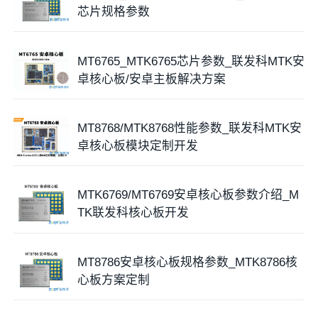
芯片规格参数
MT6765_MTK6765芯片参数_联发科MTK安
卓核心板/安卓主板解决方案
MT8768/MTK8768性能参数_联发科MTK安
卓核心板模块定制开发
MTK6769/MT6769安卓核心板参数介绍_M
TK联发科核心板开发
ZM6
5G
安卓
核心板
是基于MT6769
芯片
平台的高性能安
卓
智能模块
，板载内存为4GB LPDDR4+64GB
eMMC，运行Android 13操作系统，ZM65G核心板支持
MT8786安卓核心板规格参数_MTK8786核
FHD+(1080×2520)屏幕，以及支持16MP+16MP双镜
心板方案定制
头/25MP单摄，给拍摄模式提供灵活性。支持4G LTE
Cat-6/Cat-13网络、2.4G/5G双频Wi-Fi、蓝牙5.2、多星