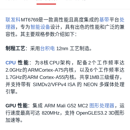
联发科
MT6769是一款高性能且高度集成的
基带
平台
处
理器
，专为
智能设备
设计，具有出色的性能和广泛的兼
容性。其主要规格参数介绍如下：
制程工艺
：采用
台积电
12nm 工艺制造。
CPU
性能
：为8核CPU架构，配备2个工作频率达
2.0GHz的ARMCortex-A75内核，以及6个工作频率达
1.7GHz的ARM Cortex-A55内核。共享1MB三级缓存，
并支持带有 SIMDv2/VFPv4 ISA 的 NEON 多媒体处理
引擎。
GPU 性能
：集成 ARM Mali G52 MC2
图形处理器
，运
行速度最高可达 820MHz，支持 OpenGLES3.2 3D图形
加速等。