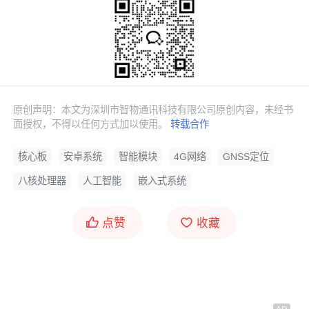
原创声明：本文为深圳市智物通讯科技有限公司原创内容，未经书
面授权，不得以任何方式加以使用。
转载合作
相机支持
：
核心板
安卓系统
智能模块
4G网络
GNSS定位
八核处理器
人工智能
嵌入式系统
支持单摄 25MP@30fps，双摄 16MP+16MP@30fps，
兼容 48MP 4-cell 大尺寸传感器。
点赞
收藏
功能特性：电子防抖(EIS)、视频防抖(VIS)、多帧降噪
(MFNR)、镜头阴影校正、自动缺陷像素修复、
AE/AWB/AF自动控制、人脸检测与跟踪(FDVT)、视频
美颜。