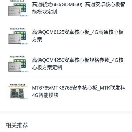
GNSS(GPS/北斗/GLONASS/QZSS/Galileo)定位。集
高通骁龙660(SDM660)_高通安卓核心板智
成了丰富的功能接口，包含LCM、触摸屏、
摄像头
、
麦
能模块定制
克风
、
扬声器
、UART、USB、I2C、
ADC
、SPI、
SDIO接口等等，可外接各种外设和行业模块。
高通QCM6125安卓核心板_4G高通核心板
方案
高通QCM4250安卓核心板规格参数_4G核
心板方案定制
MT6765/MTK6765安卓核心板_MTK联发科
4G智能模块
相关推荐