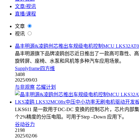
文章/视讯
直播/课程
文章
视讯
晶丰明源&凌鸥创芯推出车规级电机控制MCU LKS32AT0
晶丰明源旗下品牌凌鸥创芯近日推出了一款高可靠性、高集成度的
旋转屏、座椅、水泵和风机等多种汽车应用场景。
Supplyframe四方维
3408
2025/09/03
与非观察
芯耀计划
LKS凌鸥 LKS32MC08x中压中小功率无刷电机驱动开发板
LKS611 是一款用于DC-DC 变换的控制芯片，芯
个2%精度的分压电阻。可用于Step –Down 应用下。
谷动谷力
2198
2025/02/06