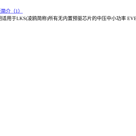
板简介（1）
明适用于LKS(凌鸥简称)所有无内置预驱芯片的中压中小功率 EVB