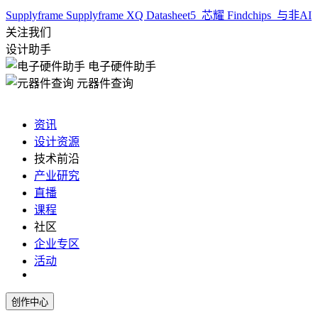
Supplyframe
Supplyframe XQ
Datasheet5
芯耀
Findchips
与非AI
关注我们
设计助手
电子硬件助手
元器件查询
资讯
设计资源
技术前沿
产业研究
直播
课程
社区
企业专区
活动
创作中心