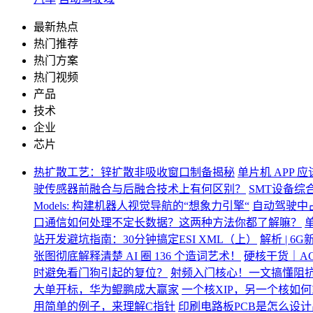
最新热点
热门推荐
热门方案
热门视频
产品
技术
企业
芯片
热扩散工艺：锌扩散非吸收窗口制备揭秘
单片机 APP 
驶传感器前融合与后融合技术上有何区别？
SMT设备综
Models: 构建机器人视觉导航的“想象力引擎“
自动驾驶中
口通信如何处理不定长数据？这两种方法你都了解嘛？
站开发避坑指南：30分钟搞定ESI XML（上）
解析 | 6G
张图彻底解释清楚 AI 圈 136 个造词艺术！
硬核干货｜AC
时避免看门狗引起的复位？
射频入门核心！一文搞懂阻
大单开标，华为鲲鹏成大赢家
一个核XIP，另一个核如何I
用简单的例子，来理解C指针
印刷电路板PCB是怎么设计