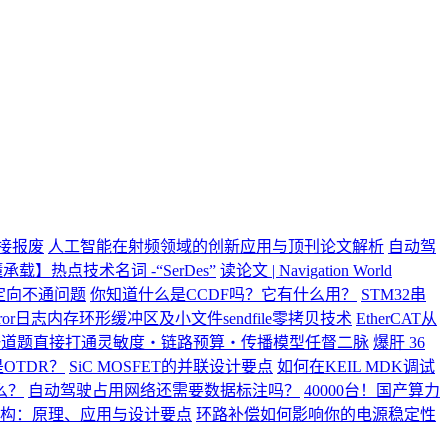
直接报废
人工智能在射频领域的创新应用与顶刊论文解析
自动驾
承载】热点技术名词 -“SerDes”
读论文 | Navigation World
重定向不通问题
你知道什么是CCDF吗？它有什么用？
STM32串
error日志内存环形缓冲区及小文件sendfile零拷贝技术
EtherCAT从
一道题直接打通灵敏度・链路预算・传播模型任督二脉
爆肝 36
OTDR？
SiC MOSFET的并联设计要点
如何在KEIL MDK调试
么？
自动驾驶占用网络还需要数据标注吗？
40000台！国产算力
构：原理、应用与设计要点
环路补偿如何影响你的电源稳定性