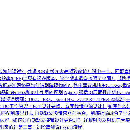
应该如何调试？
射频PCB走线 9 大高频致命坑！踩中一个，匹配
合效率(OEE)计算有很多版本，这个版本最直接明了全面！
【秒懂
占据感知网络是如何识别障碍物的？
路由器双机热备Gateway
单晶硅在mems和IC中作用的区别
Nginx | 磁盘IO层面性能优化：
新增频谱版图：U6G、FR3、Sub-THz，3GPP Rel-19/Rel-20标准
-DC工作原理 + PCB设计要点，看完秒懂电源设计！
到底什么是
抗匹配到底是什么
自动驾驶多传感器前融合，到底提前融合了什
AP？
如何让自动驾驶接管设计更合理？
详解射频发射机三大架
出来的？第二篇：进阶篇细说Layout流程