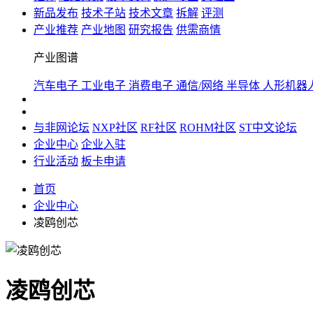
新品发布
技术子站
技术文章
拆解
评测
产业推荐
产业地图
研究报告
供需商情
产业图谱
汽车电子
工业电子
消费电子
通信/网络
半导体
人形机器
与非网论坛
NXP社区
RF社区
ROHM社区
ST中文论坛
企业中心
企业入驻
行业活动
板卡申请
首页
企业中心
凌鸥创芯
凌鸥创芯