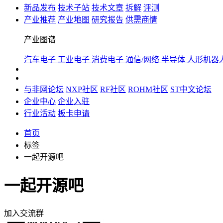
新品发布
技术子站
技术文章
拆解
评测
产业推荐
产业地图
研究报告
供需商情
产业图谱
汽车电子
工业电子
消费电子
通信/网络
半导体
人形机器
与非网论坛
NXP社区
RF社区
ROHM社区
ST中文论坛
企业中心
企业入驻
行业活动
板卡申请
首页
标签
一起开源吧
一起开源吧
加入交流群