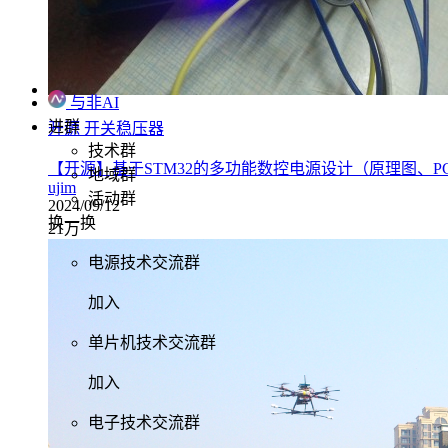
与非AI
进群
开源
开关稳压器
技术群
【开源】基于STM32的多功能数控电源设计（原理图、P
地域群
ujim
活动群
2024/09/12
换一换
21万
电源技术交流群
加入
单片机技术交流群
加入
电子技术交流群