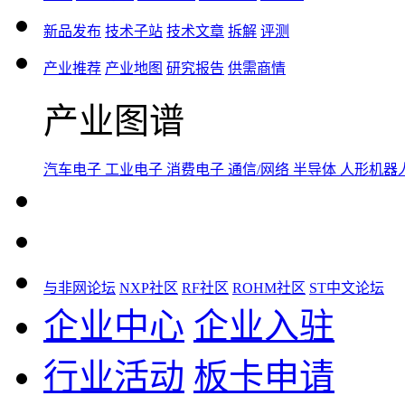
新品发布
技术子站
技术文章
拆解
评测
产业推荐
产业地图
研究报告
供需商情
产业图谱
汽车电子
工业电子
消费电子
通信/网络
半导体
人形机器
与非网论坛
NXP社区
RF社区
ROHM社区
ST中文论坛
企业中心
企业入驻
行业活动
板卡申请