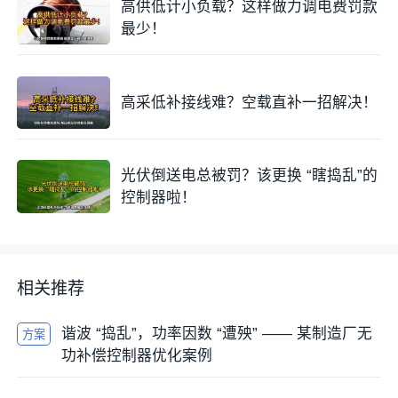
高供低计小负载？这样做力调电费罚款
最少！
高采低补接线难？空载直补一招解决！
光伏倒送电总被罚？该更换 “瞎捣乱”的
控制器啦！
相关推荐
谐波 “捣乱”，功率因数 “遭殃” —— 某制造厂无
方案
功补偿控制器优化案例