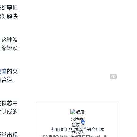
天都要担
帮你解决
，这种波
，缩短设
电流
的突
击管道。
在铁芯中
片制成的
船用变压器-武汉华兴变压器
经常出现