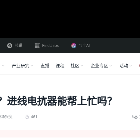
芯耀
Findchips
与非AI
沿
产业研究
直播
课程
社区
企业专区
活动
？进线电抗器能帮上忙吗？
船用变压器-武汉华兴变压器
461