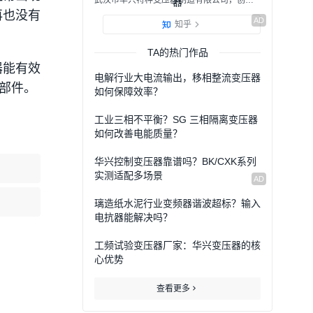
武汉市华兴特种变压器制造有限公司，创立于1991年，位于武汉市长江新区阳逻港华中国际产业园D-F5，拥有现代化的标准厂房，是一家专注于特种变压器和电抗器研发制造的“专精特新”型高新技术企业。公司自成立以来，通过自主创新，先后开发研制出一大批高技术含量产品，如：海洋平台和舰船电力推进24脉波移相整流变压器；兆瓦级风电系统变压器及电抗器；清洁绿色能源领域各式、直流电抗器、高频电抗器；高电位隔离变压器、YDG系列高压试验变压器、SCB系列环氧浇注干式变压器、CSD系列船用变压器、JBK系列控制变压器、SG系列三相干式变压器及各类电抗器，市场占有率高。 经过30多年的发展，公司人才队伍不断发展壮大，培养了大批一专多能的生产精英，并打造出创新的技术研发团队、坚持不懈的营销团队、严谨务实的运营团队。我们获得了中国船级社质量体系认证，取得了中国船级社船用变压器的型式认可证书，并先后通过德国DNVGL、法国BV、英国LR、美国ABS、意大利RINA、俄罗斯RS船级社产品质量检验，拥有欧盟CE认证及3项发明专利和二十九项实用新型专利证书；通过了两化融合管理体系贯标、获评“湖北省专精特新中小企业”荣誉称号。
再也没有
知乎
TA的热门作品
器能有效
电解行业大电流输出，移相整流变压器
部件。
如何保障效率？
工业三相不平衡？SG 三相隔离变压器
如何改善电能质量？
华兴控制变压器靠谱吗？BK/CXK系列
实测适配多场景
璃造纸水泥行业变频器谐波超标？输入
电抗器能解决吗？
工频试验变压器厂家：华兴变压器的核
心优势
查看更多