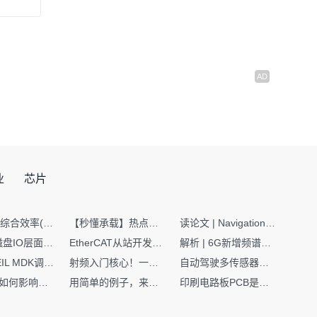
业
芯片
SMT设备综合效率(OEE)计算有很多版本，这个版本最直接明了全面！
【秒懂承载】热点技术名词 -“SerDes”
读论文 | Navigation World Models: 构建机器人视觉导航的“想象力引擎“
Nginx | 磁盘IO层面性能优化：error日志内存环形缓冲区及小文件sendfile零拷贝技术
EtherCAT从站开发避坑指南：30分钟搞定ESI XML（上）
解析 | 6G新增频谱版图：U6G、FR3、Sub-THz，3GPP Rel-19/Rel-20标准
如何在KEIL MDK调试时避免看门狗引起的复位？
射频入门核心！一文搞懂阻抗匹配到底是什么
自动驾驶多传感器前融合，到底提前融合了什么？
环路补偿如何影响你的电源稳定性
用简单的例子，来理解C指针
印刷电路板PCB是怎么设计出来的？第二篇：进阶篇细说Layout流程