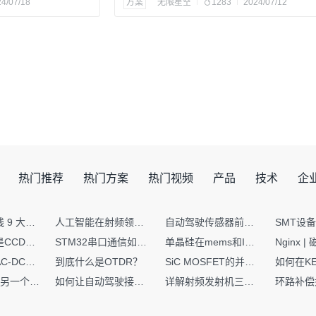
4/07/18
方案
无限星空
1283
2024/07/12
热门推荐
热门方案
热门视频
产品
技术
企
射频PCB走线 9 大高频致命坑！踩中一个，匹配直接报废
人工智能在射频领域的创新应用与顶刊论文解析
自动驾驶传感器前融合与后融合技术上有何区别？
你知道什么是CCDF吗？它有什么用？
STM32串口通信如何处理不定长数据？这两种方法你都了解嘛？
单晶硅在mems和IC中作用的区别
硬核干货｜AC-DC工作原理 + PCB设计要点，看完秒懂电源设计！
到底什么是OTDR？
SiC MOSFET的并联设计要点
一个核XIP，另一个核如何IAP？
如何让自动驾驶接管设计更合理？
详解射频发射机三大架构：原理、应用与设计要点