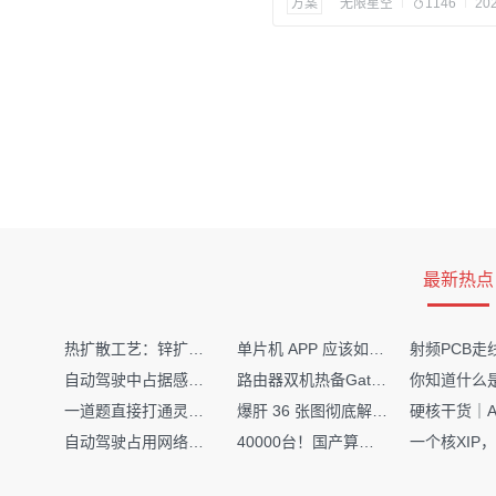
方案
无限星空
1146
202
最新热点
热扩散工艺：锌扩散非吸收窗口制备揭秘
单片机 APP 应该如何调试？
自动驾驶中占据感知网络是如何识别障碍物的？
路由器双机热备Gateway重定向不通问题
一道题直接打通灵敏度・链路预算・传播模型任督二脉
爆肝 36 张图彻底解释清楚 AI 圈 136 个造词艺术！
自动驾驶占用网络还需要数据标注吗？
40000台！国产算力大单开标，华为鲲鹏成大赢家