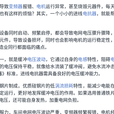
导致
变频器
报错、
电机
运行异常，甚至烧毁元器件，每
也有这样的烦恼？其实，一个小小的进线
电抗器
，就能
设备同时启动、频繁启停，都会导致电网电压骤升骤降
元件，导致设备损坏，同时也会影响电机的运行稳定性
造业同行都面临的痛点。
一，就是缓冲
电压波动
，它通过自身的
电感
特性，阻碍
的电压保持平稳，就像给水流装了缓冲阀，避免水流冲
《电抗器》标准，进线电抗器需具备良好的电压缓冲能力。
钢片制成，优质硅钢片的低
涡流损耗
特性，能减少电能
定运行，更好地发挥缓冲电压的作用。如果选用普通铁
电压，还可能自身发热，加重电网负担。
服力，车间电网电压波动严重，变频器频繁报错，电机