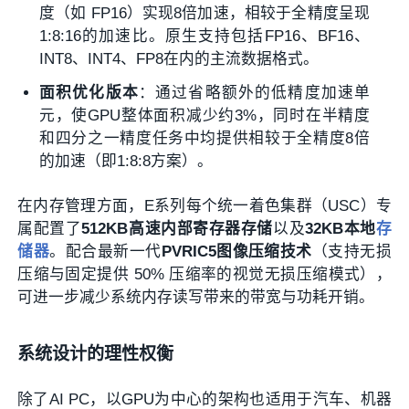
度（如 FP16）实现8倍加速，相较于全精度呈现
1:8:16的加速比。原生支持包括FP16、BF16、
INT8、INT4、FP8在内的主流数据格式。
面积优化版本
：通过省略额外的低精度加速单
元，使GPU整体面积减少约3%，同时在半精度
和四分之一精度任务中均提供相较于全精度8倍
的加速（即1:8:8方案）。
在内存管理方面，E系列每个统一着色集群（USC）专
属配置了
512KB高速内部寄存器存储
以及
32KB本地
存
储器
。配合最新一代
PVRIC5图像压缩技术
（支持无损
压缩与固定提供 50% 压缩率的视觉无损压缩模式），
可进一步减少系统内存读写带来的带宽与功耗开销。
系统设计的理性权衡
除了AI PC，以GPU为中心的架构也适用于汽车、机器