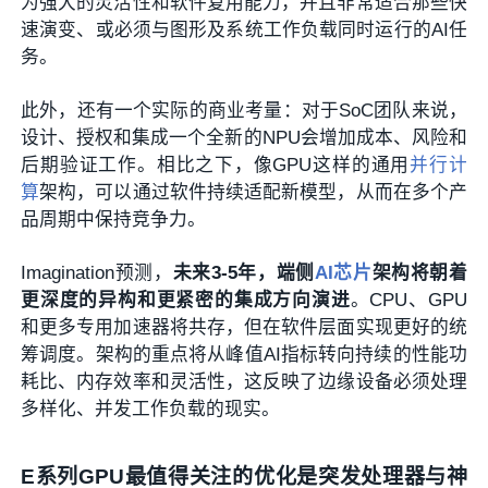
为强大的灵活性和软件复用能力，并且非常适合那些快
速演变、或必须与图形及系统工作负载同时运行的AI任
务。
此外，还有一个实际的商业考量：对于SoC团队来说，
设计、授权和集成一个全新的NPU会增加成本、风险和
后期验证工作。相比之下，像GPU这样的通用
并行计
算
架构，可以通过软件持续适配新模型，从而在多个产
品周期中保持竞争力。
Imagination预测，
未来3-5年，端侧
AI芯片
架构将朝着
更深度的异构和更紧密的集成方向演进
。CPU、GPU
和更多专用加速器将共存，但在软件层面实现更好的统
筹调度。架构的重点将从峰值AI指标转向持续的性能功
耗比、内存效率和灵活性，这反映了边缘设备必须处理
多样化、并发工作负载的现实。
E
系列GPU最值得关注的优化是突发处理器与神