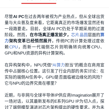
尽管
AI PC
在过去两年被视为产业热点，但从全球出货
量与大众普及度来看，它距离真正的市场爆发显然还有
一段路要走。目前，全球AI PC仍处于早期采用的过渡
阶段。然而，
在市场真正爆发前夕，
芯片
晶圆
层面的
算
力
架构变革已经悄然展开
。传统PC的计算处理过度依
赖
CPU
，而新一代端侧芯片则明确转向统筹CPU、
GPU和NPU资源的异构计算架构。
在异构架构中，NPU凭借“
AI算力
担当”的概念在商用宣
传中占据核心位置。这引发了行业内部的务实讨论：在
实际的端侧AI任务中，GPU是否面临被边缘化的风险？
它与NPU的边界究竟在哪里？
近期，与非网与全球半导体IP供应商Imagination展开了
一场对话，以其最新发布的E系列GPU IP为切入点，探
讨了端侧模型演进对芯片架构提出的硬性要求，并为未