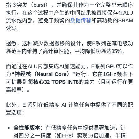
指令突发（burst），并确保其作为一个完整单元顺序
执行。在这个过程中产生的中间结果被直接保存在ALU
流水线内部，避免了频繁的
数据传输
和高功耗的SRAM
读写。
据悉，这种减少数据搬移的设计，使E系列在笔电级功
耗范围内维持了高计算性能，平均降低功耗达35%。
而通过在ALU内部集成AI加速能力，E系列GPU可以作
为
“神经核（Neural Core）”
运行。它在1GHz频率下
可扩展到
每核心32 TOPS INT8
的算力（且可运行在更
高频率）。
此外，E 系列在低精度 AI 计算任务中提供了不同的配
置选项：
全性能版本
：在低精度任务中提供显著加速，针
对四分之一精度（如FP8）实现16倍加速，半精