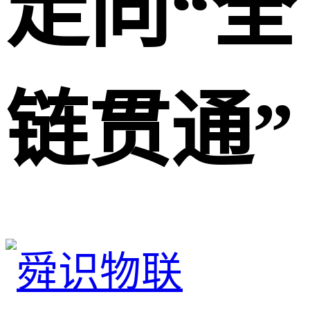
走向“全
链贯通”