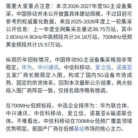
需要大家重点注意：本次2026-2027年度5G主设备集
采，中国移动并未公开披露具体建站规模。不过目前可
参考的权威量化数据，来自2025-2026年度上一轮集采
公开信息：上一年度全网集采总量达39.75万站，其中
2.6GHz/4.9GHz中高频段共计24.18万站，700MHz低频
黄金频段共计15.57万站。
纵观历年招标情况，中国移动5G主设备集采格局非常
稳定，
华为
、
中兴通讯
、中信科移动、
爱立信
、
诺基亚
五家厂商长期稳定入围，构成了国内5G设备市场成
熟、固定的供货体系。回到本次最新公示结果，两大标
段入围厂商阵容一致，仅排名顺序略有微调。
在700MHz低频标段，中选企业排序为：华为联合体、
中兴通讯、中信科移动、爱立信、诺基亚&福诺联合
体。不难看出，中信科移动在700MHz低频广覆盖领域
优势明显，是国产厂商在低频
基站
市场的核心主力。