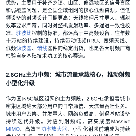
优势，主要用于补齐乡镇、山区、偏远地区的信号盲区
和弱覆盖问题，是全国全域组网的核心低频资源。但低
频设备的射频设计门槛更高：天线物理尺寸更大、辐射
效率要求严苛，同时对整机发射功率、多通道一致性校
准、
驻波比
控制的标准，都远高于中高频设备。往年数
十万站的持续建设，持续带动低频RRU、宽频天线、
低频
滤波器
、
馈线
器件的稳定出货，也是各大射频厂商
检验自身基础技术功底的核心赛道。
2.6GHz主力中频：城市流量承载核心，推动射频
小型化升级
作为国内5G城区组网的主力频段，2.6GHz承担着城市
密集区域绝大部分用户的日常通信、大流量吞吐业务。
城市用户密集、并发量大、网络负载高，倒逼基站设备
持续迭代升级。对应到射频端，高集成度Massive
MIMO
、高效率
功率放大器
、小型化射频前端成为持续