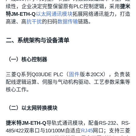
续性，企业决定完整保留原有PLC控制逻辑，采用
捷米
特JM-ETH-Q
以太网
通讯模块
拓展网络通讯能力，打造
高速、高
抗干扰
的扫码
数据传输
链路。
二、系统架构与设备清单
（一）核心控制器
三菱Q系列Q03UDE PLC（
固件
版本20CX），负责装
配线逻辑运算、伺服与气动机构驱动、工艺参数采集等
核心工作。
（二）以太网转换模块
捷米特JM-ETH-Q
导轨式通讯模块，配备RS-232、RS-
485/422双串口与10/100M自适应
RJ45
网口；支持三菱