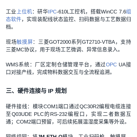
工业
上位机
：研华
IPC
-610L工控机，搭载WinCC 7.6
组
态软件
，实现装配线状态监控、扫码数据与工艺数据归
档。
现场
触摸屏
：三菱GOT2000系列GT2710-VTBA，支持
三菱MC协议，用于现场工艺微调、异常信息录入。
WMS系统：厂区定制仓储管理平台，通过
OPC
UA接
口对接产线，完成物料数据交互与全流程追溯。
三、硬件连接与 IP 规划
硬件接线：模块COM1端口通过QC30R2编程电缆连接
至Q03UDE PLC的RS-232编程口，实现二者数据互
通；COM2端口预留，可后续拓展温湿度采集等外设。
网络组网：将
JM-ETH-Q
模块、工业扫码枪、触摸屏、