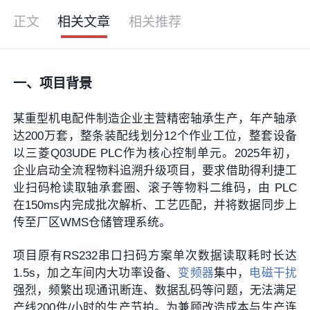
正文
相关文章
相关推荐
一、项目背景
某重型机电配件制造企业主营精密轴承生产，年产轴承
达200万套，整条装配线划分12个作业工位，整套设备
以三菱Q03UDE PLC作为核心控制单元。2025年初，
企业启动全流程物料追溯升级项目，要求借助得利捷工
业扫码枪读取轴承套圈、滚子等物料二维码，由 PLC
在150ms内完成批次解析、工艺匹配，并将数据同步上
传至厂区WMS仓储管理系统。
项目原有RS232串口扫码方案单次数据读取耗时长达
1.5s，加之车间内大功率设备、
变频器
集中，
电磁干扰
强烈，频繁出现通讯断连、数据乱码等问题，无法满足
产线200件/小时的生产节拍。为兼顾改造成本与生产连