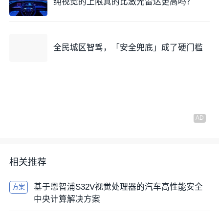
纯视觉的上限真的比激光雷达更高吗？
图像需要时间累积，运动畸变的物理根源就无法消除。
为了解决这种由于时间差导致的运动拖尾，必须引入高
频率的运动补偿机制。通过融合
惯性测量单元
（IMU）
全民城区智驾，「安全兜底」成了硬门槛
和全球定位系统（GPS）的数据，可以实时监测雷达在
扫描过程中的细微姿态变化。
算法需要为一帧内的每一个激光点分配一个精确的时间
戳，并根据该时间戳插值计算出传感器当时的位姿矩
阵。通过将所有点重新投影到帧起始时刻的统一坐标系
下，可以有效地抵消掉由自运动产生的形变。
然而，这种校正算法的有效性高度依赖于传感器之间的
相关推荐
时间同步精度。如果同步存在微秒级的误差，或者IMU
的采样率不足以覆盖高频振动，点云边缘依然会出现细
基于恩智浦S32V视觉处理器的汽车高性能安全
方案
微的、锯齿状的波动。这种波动虽然不像混合像素那样
中央计算解决方案
大幅跨越空间，但在构建高精度地图时，它依然被视为
一种极难清除的动态拖尾。