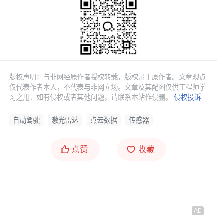
严重程度受多种因素共同影响。
此外，光学系统的角分辨率与光斑大小的匹配关系也会
对点云的形成产生影响。如果雷达的步进角度大于激光
斑的覆盖范围，点云虽然会显得相对稀疏，但边缘的混
合
像素点
会呈现为孤立的噪点。
版权声明：与非网经原作者授权转载，版权属于原作者。文章观点
而在追求高精度感知的自动驾驶中，往往会采用极小的
仅代表作者本人，不代表与非网立场。文章及其配图仅供工程师学
习之用，如有侵权或者其他问题，请联系本站作侵删。
侵权投诉
步进角度以获取细腻的纹理，这将导致相邻扫描点之间
存在大量的物理重叠。这种重叠虽然提升了感知的平滑
自动驾驶
激光雷达
点云数据
传感器
度，但也成倍地放大了混合像素的发生频次。在处理这
些点云时，如果后端算法不具备识别能量切割引起的距
离异常的能力，就会在物体边界处产生一层薄薄的虚假
点赞
收藏
表面，给环境建模带来极大困扰。
时间之轴上的运动位移原因
除了光学传播导致的几何拖尾，激光雷达在动态移动场