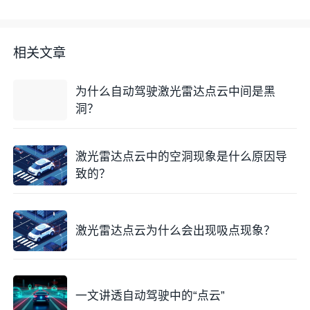
景下的自运动是另一个诱因。这一现象在专业领域被称
为运动畸变，其产生是因为点云数据的组帧过程与传感
器运动之间的时间非同步性。
相关文章
通常情况下，激光雷达的一帧完整点云是由成千上万个
为什么自动驾驶激光雷达点云中间是黑
连续发射的激光点在一段时间内累积而成的。对于机械
洞？
式扫描雷达，完成一次360度的全周扫描通常需要约
100毫秒的时间。
激光雷达点云中的空洞现象是什么原因导
在这一扫描周期内，如果激光雷达所在的车辆或机器人
致的？
正在高速行驶、转弯或者发生剧烈的颠簸，那么雷达本
体在扫描每一个点时的绝对位置和姿态都会不断发射变
化。这意味着，在同一帧点云中，第一个点和最后一个
激光雷达点云为什么会出现吸点现象？
点所对应的坐标系原点已经发生了物理位移。
如果处理系统不加区分地将这些点投影到同一个静态坐
标系中，点云就会发生明显的“形变”或“拉伸”。这种在
一文讲透自动驾驶中的“点云”
物体轮廓边缘产生的错位，在视觉上非常类似于摄影中