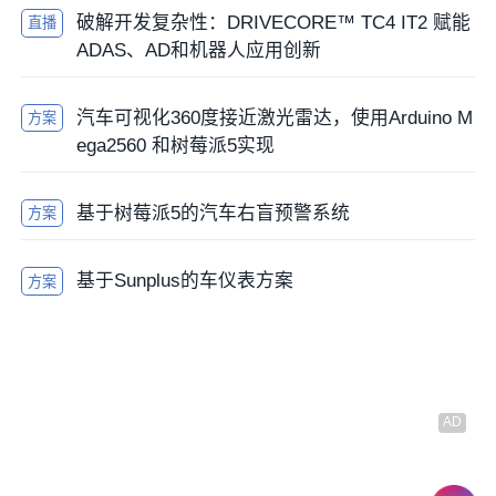
破解开发复杂性：DRIVECORE™ TC4 IT2 赋能
直播
ADAS、AD和机器人应用创新
硅片端的电学瓶颈原因
当我们把视线转向激光雷达的内部电子学结构，会发现
汽车可视化360度接近激光雷达，使用Arduino M
方案
电信号的处理过程对拖尾现象也有着直接且显著的调制
ega2560 和树莓派5实现
作用。激光雷达的接收端是一个极度敏感的系统，它需
要捕捉从几百米外反射回来的极其微弱的光子信号。
基于树莓派5的汽车右盲预警系统
方案
为了实现长距离探测，设计者通常会赋予
光电探测器
（如
雪崩二极管
APD）和前端
跨阻放大器
（TIA）极高
基于Sunplus的车仪表方案
方案
的增益。然而，这种高增益在面对近距离目标或高反射
率物体（如交通反光标牌、前车镜面）时，会产生严重
的负面影响，即信号饱和。
当高强度的反射光瞬间照射到探测器上，产生的瞬时
电
流
可能远超电路的线性动态范围，导致跨阻放大器进入
饱和锁定状态。在电学特性上，饱和会导致输出的电压