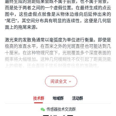
最终生成的测距结果会既不属于前景，也不属于背景，
而是处于两者之间的一个虚假位置。在最终生成的点云
图中，这些虚假点就像是从物体边缘向后延伸出来的
“尾巴”，其空间分布具有明显的连续性，这便是几何层
面上的拖尾来源。
激光束的发散角通常以毫弧度为单位进行衡量。即使是
极高的准直水平，在百米之外的光斑直径也可能达到几
十厘米。在这种物理尺度下，光斑覆盖多个深度表面的
概率将大幅增加。这种几何模糊性不仅引起了距离测量
上的偏差，还会直接干扰反射强度信息的准确性。
由于前景和背景物体的材质反射率不同，能量分配比例
阅读全文
的微小变化会导致接收端探测波形的中心发生偏移，这
种物理现象被称为质心漂移。在扫描过程中，随着光斑
从前景完全移动到背景，测量到的深度值会经历一个从
技术群
地域群
活动群
近到远的虚假过渡，在点云中就会形成一排离散且具有
传感器技术交流群
方向性的噪声点。这种由光学能量切割导致的拖尾，其