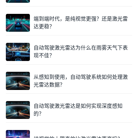
的“手抖”现象，使得原本规整的墙面变得倾斜，或者让
圆柱形的电线杆变成了一串螺旋上升的虚假轨迹。这种
端到端时代，是纯视觉更强？还是激光雷
随运动而生的虚假延伸，是点云拖尾的第二大物理来
达更稳？
源。
从微观物理过程来看，激光脉冲的往返飞行时间极短，
自动驾驶激光雷达为什么在雨雾天气下表
通常在纳秒级别，因此单个点的测距结果是极其精准的
现不佳？
瞬时值。即便如此，激光雷达依旧不是像相机那样在瞬
间捕捉全局图像，它是一个串行扫描的过程。对于旋转
式雷达，运动矢量与扫描矢量的叠加效应会彻底改变点
从感知到使用，自动驾驶系统如何处理激
云的局部拓扑。
光雷达数据？
举个例子，当雷达向前行驶时，扫描正前方物体的激光
点会因为雷达的不断接近而显得比实际位置更近，而扫
自动驾驶激光雷达是如何实现深度感知
描后方物体的点则会显得更远。这种距离上的系统性累
的？
积偏差，在扫描周期结束时会表现为物体轮廓的整体漂
移或重影。对于某些非重复扫描的固态激光雷达，虽然
其扫描轨迹比旋转式更加复杂，但只要其获取一帧完整