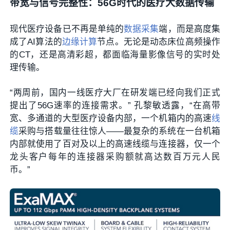
带宽与信号完整性：56G时代的医疗大数据传输
现代医疗设备已不再是单纯的
数据采集
端，而是高度集
成了AI算法的
边缘计算
节点。无论是动态床位高频操作
的CT，还是高清彩超，都面临海量影像信号的实时处
理传输。
“两周前，国内一线医疗大厂在研发端已经向我们正式
提出了56G速率的连接需求。” 孔黎敏透露，“在高带
宽、多通道的大型医疗设备内部，一个机箱内的高速
线
缆
采购与搭载量往往惊人——最复杂的系统在一台机箱
内部就使用了百对及以上的高速线缆与连接器，仅一个
龙头客户每年的连接器采购额就高达数百万元人民
币。”