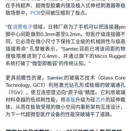
在手持超声、超微型胶囊内镜及植入式神经刺激器等极
致场景中，
PCB
空间被压缩到了极点。
“在
消费电子
领域，日韩厂商为了手机可以把连接器pin
脚中心间距做到0.3mm甚至0.2mm。但医疗级连接器不
同，它必须在微小尺寸下保持工业级的机械刚性与极高
插拔寿命” 孔黎敏表示，“Samtec目前已将该间距的物
理极限推进到了0.4mm，并通过旗下的Micro Rugged
系统打破了“微型即脆弱”的传统认知。”
更具前瞻性的是，Samtec的玻璃芯技术（Glass Core
Technology, GCT）利用激光钻孔形成极细的玻璃通孔
（TGV），使互连密度迈向“原子级”精度。它利用玻璃
材料卓越的低损耗性能，将
基板
升级为硅
芯片
的延伸载
体，从而在极致受限的微小空间内重新架构互连设计，
为下一代超微型医疗设备的性能突破铺平了道路。