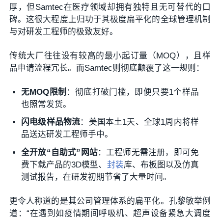
厚，但Samtec在医疗领域却拥有独特且无可替代的口
碑。这很大程度上归功于其极度扁平化的全球管理机制
与对研发工程师的极致友好。
传统大厂往往设有较高的最小起订量（MOQ），且样
品申请流程冗长。而Samtec则彻底颠覆了这一规则：
无MOQ限制
：彻底打破门槛，即便只要1个样品
也照常发货。
闪电级样品物流
：美国本土1天、全球1周内将样
品送达研发工程师手中。
全开放“自助式”网站
：工程师无需注册，即可免
费下载产品的3D模型、
封装
库、布板图以及仿真
测试报告，在研发初期节省了大量时间。
更令人称道的是其公司管理体系的扁平化。孔黎敏举例
道：“在遇到如疫情期间呼吸机、超声设备紧急大调度