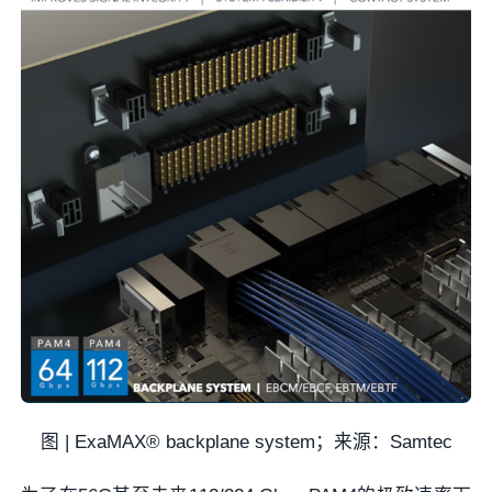
图 | ExaMAX® backplane system；来源：Samtec