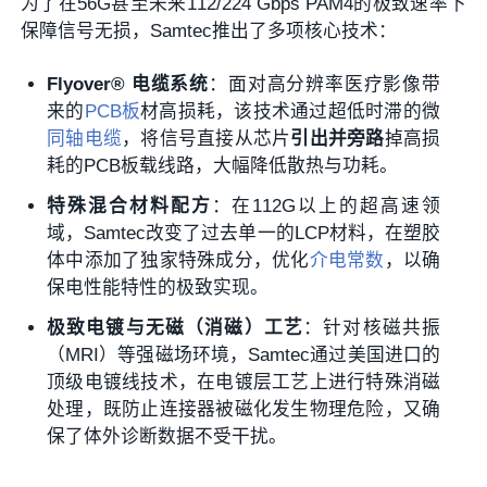
为了在56G甚至未来112/224 Gbps PAM4的极致速率下
保障信号无损，Samtec推出了多项核心技术：
Flyover® 电缆系统
：面对高分辨率医疗影像带
来的
PCB板
材高损耗，该技术通过超低时滞的微
同轴电缆
，将信号直接从芯片
引出并旁路
掉高损
耗的PCB板载线路，大幅降低散热与功耗。
特殊混合材料配方
：在112G以上的超高速领
域，Samtec改变了过去单一的LCP材料，在塑胶
体中添加了独家特殊成分，优化
介电常数
，以确
保电性能特性的极致实现。
极致电镀与无磁（消磁）工艺
：针对核磁共振
（MRI）等强磁场环境，Samtec通过美国进口的
顶级电镀线技术，在电镀层工艺上进行特殊消磁
处理，既防止连接器被磁化发生物理危险，又确
保了体外诊断数据不受干扰。