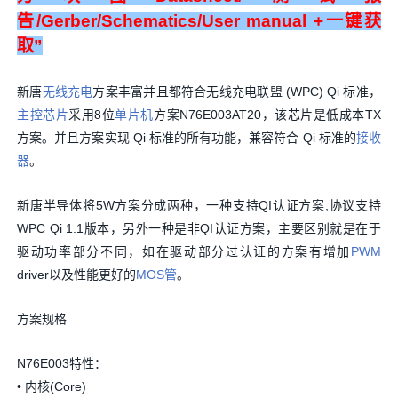
告/Gerber/Schematics/User manual +一键获
取”
新唐
无线充电
方案丰富并且都符合无线充电联盟 (WPC) Qi 标准，
主控芯片
采用8位
单片机
方案N76E003AT20，该芯片是低成本TX
方案。并且方案实现 Qi 标准的所有功能，兼容符合 Qi 标准的
接收
器
。
新唐半导体将5W方案分成两种，一种支持QI认证方案,协议支持
WPC Qi 1.1版本，另外一种是非QI认证方案，主要区别就是在于
驱动功率部分不同，如在驱动部分过认证的方案有增加
PWM
driver以及性能更好的
MOS管
。
方案规格
N76E003特性：
• 内核(Core)