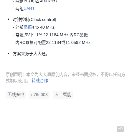
- 两组I²C(可达 400 kHz)
- 两组
UART
时钟控制(Clock control)
- 外部
晶振
4 to 40 MHz
- 常温,5V下±1% 22.1184 MHz 内RC晶振
- 内RC晶振可配置22.1184或11.0592 MHz
方案来源于大大通。
原创声明：本文为大大通原创内容，未经书面授权，不得以任何方
式加以使用。
转载合作
无线充电
n76e003
人工智能