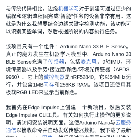
与传统代码相比，边缘
机器学习
对于创建可通过更少的
编程和逻辑流程图完成“智能”任务的设备非常有用。这
就是为什么我想要结合边缘关键字检测功能，该功能可
以识别某些单词，然后根据所说的内容执行任务。
该项目只有一个组件：Arduino Nano 33 BLE Sense。
真正的魔力发生在机器学习模型中。Arduino Nano 33
BLE Sense充满了
传感器
，包括
麦克风
，9轴IMU，环
境传感器以及手势/接近度/颜色/环境光传感器（APDS-
9960）。它上的
微控制器
是nRF52840，它以64MHz运
行，并包含1MB
闪存
和256KB RAM。该项目还使用其
板载RGB LED来显示当前颜色。
我首先在Edge Impulse上创建一个新项目，然后安装
Edge Impulse CLI工具。有关如何执行此操作的更多说
明，请访问安装说明页面。这使Arduino Nano与
云服务
通信
以接收命令并自动发送传感器数据。我下载了最新