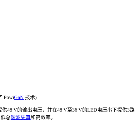
了 Powi
GaN
技术)
供48 V的输出电压，并在48 V至36 V的LED电压串下提供3路
、低总
谐波失真
和高效率。