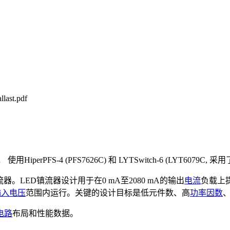
last.pdf
， 使用HiperPFS-4 (PFS7626C) 和 LYTSwitch-6 (LYT6079C, 采用
。LED镇流器设计用于在0 mA至2080 mA的输出
电流
负载上提
输入电压
范围内运行。关键的设计目标是低元件数、高
功率因数
电路
布局和性能数据。