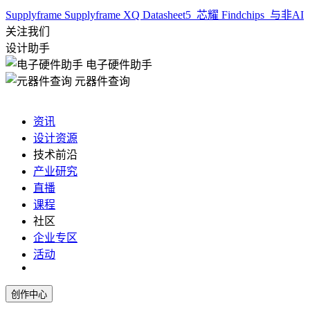
Supplyframe
Supplyframe XQ
Datasheet5
芯耀
Findchips
与非AI
关注我们
设计助手
电子硬件助手
元器件查询
资讯
设计资源
技术前沿
产业研究
直播
课程
社区
企业专区
活动
创作中心