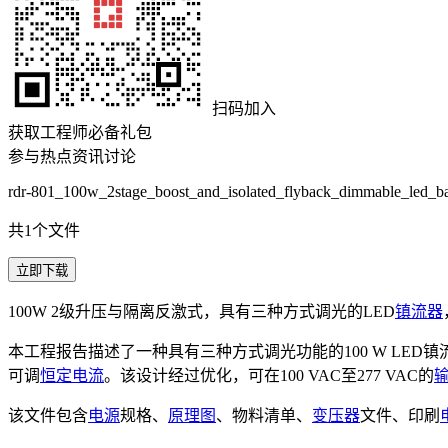
扫码加入
获取工程师必备礼包
参与热点资讯讨论
rdr-801_100w_2stage_boost_and_isolated_flyback_dimmable_led_bal
共1个文件
立即下载
100W 2级升压与隔离反激式，具有三种方式调光的LED
镇流器
本工程报告描述了一种具有三种方式调光功能的100 W LED镇流器
可调
恒定电流
。该设计经过优化，可在100 VAC至277 VAC的
该文件包含
电源
规格、
原理图
、物料清单、
变压器
文件、印刷