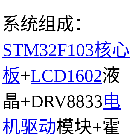
系统组成：
STM32F103
核心
板
+
LCD1602
液
晶+DRV8833
电
机驱动
模块+霍