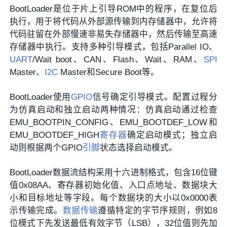
BootLoader是位于片上引导ROM中的程序，在复位后
执行，用于将代码从外部源传输到内存储器中，允许将
代码驻留在外部慢速非易失存储器中，然后传输至高速
存储器中执行。支持多种引导模式，包括Parallel IO、
UART
/Wait boot、CAN、Flash、Wait、RAM、
SPI
Master、
I2C
Master和Secure Boot等。
BootLoader使用
GPIO
信号确定引导模式。配置过程分
为仿真启动和独立启动两种情况：仿真启动通过检查
EMU_BOOTPIN_CONFIG、EMU_BOOTDEF_LOW和
EMU_BOOTDEF_HIGH
寄存器
确定启动模式；独立启
动则根据两个GPIO
引脚
状态选择启动模式。
BootLoader数据流结构采用十六进制格式，包含16位键
值0x08AA、寄存器初始化值、入口点地址、数据块大
小和目标地址等字段。每个数据块的大小以0x0000表
示传输完成。
数据传输
遵循特定的字节序规则，例如8
位模式下先发送最低有效字节（LSB），32位值则先加