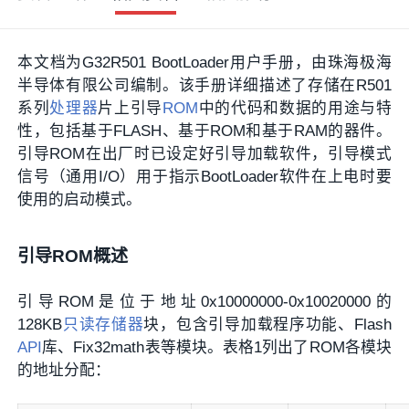
本文档为G32R501 BootLoader用户手册，由珠海极海
半导体有限公司编制。该手册详细描述了存储在R501
系列
处理器
片上引导
ROM
中的代码和数据的用途与特
性，包括基于FLASH、基于ROM和基于RAM的器件。
引导ROM在出厂时已设定好引导加载软件，引导模式
信号（通用I/O）用于指示BootLoader软件在上电时要
使用的启动模式。
引导ROM概述
引导ROM是位于地址0x10000000-0x10020000的
128KB
只读存储器
块，包含引导加载程序功能、Flash
API
库、Fix32math表等模块。表格1列出了ROM各模块
的地址分配：