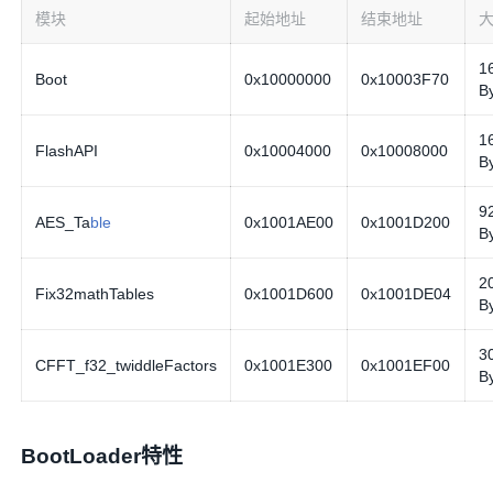
模块
起始地址
结束地址
1
Boot
0x10000000
0x10003F70
B
1
FlashAPI
0x10004000
0x10008000
B
9
AES_Ta
ble
0x1001AE00
0x1001D200
B
2
Fix32mathTables
0x1001D600
0x1001DE04
B
3
CFFT_f32_twiddleFactors
0x1001E300
0x1001EF00
B
BootLoader特性