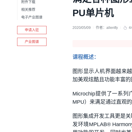
附件下载
相关推荐
PU单片机
电子产业图谱
2020/05/09
作者：
allentfy
4
申请入驻
产业图谱
课程概述：
图形显示人机界面越来越
加美观炫酷且功能丰富的
Microchip提供了一系
MPU）来满足通过直观
图形集成开发工具更是关联
发环境MPLAB® Harm