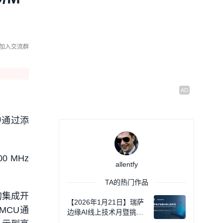
MCU MAX7800X系列
看回放
基于灵动MCU的电机平台
加入交流群
化应用解决方案
看回放
MCU裸机代码架构—基于S
TM32的红外测温枪
看回放
中通过添
解锁罗姆LAPIS多功能16位
MCU背后的开发秘诀
看回放
0 MHz
allentfy
TA的热门作品
的集成开
【2026年1月21日】瑞萨
和MCU通
边缘AI线上技术月暨挑战
赛