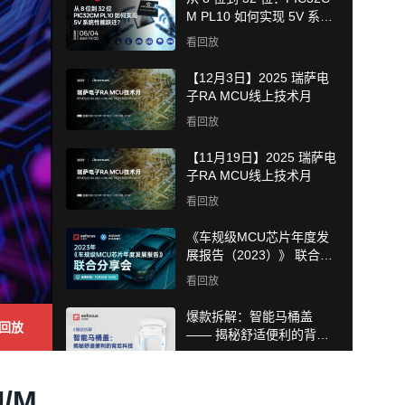
M PL10 如何实现 5V 系统
性能跃迁?
看回放
【12月3日】2025 瑞萨电
子RA MCU线上技术月
看回放
【11月19日】2025 瑞萨电
子RA MCU线上技术月
看回放
《车规级MCU芯片年度发
展报告（2023）》 联合分
享会
看回放
爆款拆解：智能马桶盖
回放
—— 揭秘舒适便利的背后
科技
看回放
/M
带您了解ADI边缘AI低功耗