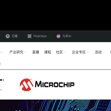
芯耀
Findchips
与非AI
沿
产业研究
直播
课程
社区
企业专区
活动
机