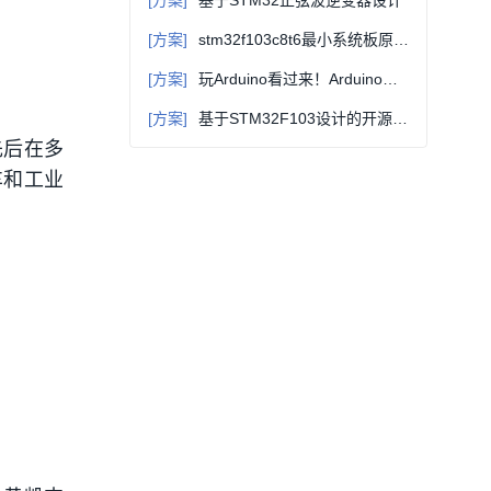
[方案]
基于STM32正弦波逆变器设计
[方案]
stm32f103c8t6最小系统板原理图和构成讲解
[方案]
玩Arduino看过来！Arduino基础资料汇总（入门教程、项目教程）
[方案]
基于STM32F103设计的开源四轴飞行器电路方案（原理图+源码+bom表）
先后在多
车和工业