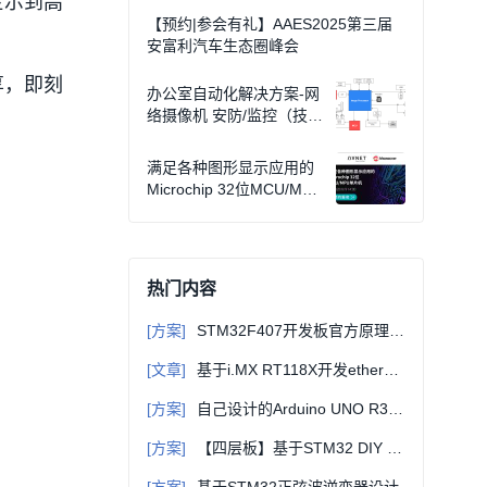
显示到高
【预约|参会有礼】AAES2025第三届
安富利汽车生态圈峰会
享，即刻
办公室自动化解决方案-网
络摄像机 安防/监控（技术
文档）
满足各种图形显示应用的
Microchip 32位MCU/MPU
单片机
热门内容
[方案]
STM32F407开发板官方原理图+固件库+例程等详细资料
[文章]
基于i.MX RT118X开发ethercat从站（一）-初识EtherCAT
[方案]
自己设计的Arduino UNO R3主控板原理图+PCB源文件（可直接打样）
[方案]
【四层板】基于STM32 DIY JLink_V9 ARM仿真器 2.0版本