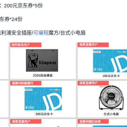
：
200元京东券*5份
东券*24份
飞利浦安全插座/
可编程
魔方/台式小电扇