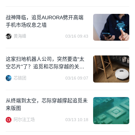
战神降临，追觅AURORA劈开高端
手机市场叹息之墙
黄海峰
03/16 09:43
这家扫地机器人公司，突然要造“太
空芯片”了？追觅和芯际穿越的关
系，比你想的更硬核
芯链团
03/16 09:07
从终端到太空，芯际穿越撑起追觅未
来版图
阿尔法工场
03/13 10:18