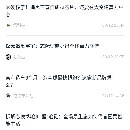
太硬核了！追觅官宣自研AI芯片，还要在太空建算力中
心
雷科技
03/12 23:44
撑起追觅宇宙：芯际穿越亮出全栈算力底牌
芯东西
03/12 22:55
官宣造车6个月，造全球最快超跑？这家新品牌凭什
么？
电动车公社
02/12 14:06
拆解春晚“科创中坚”追觅：全场景生态如何代言国民智
能生活