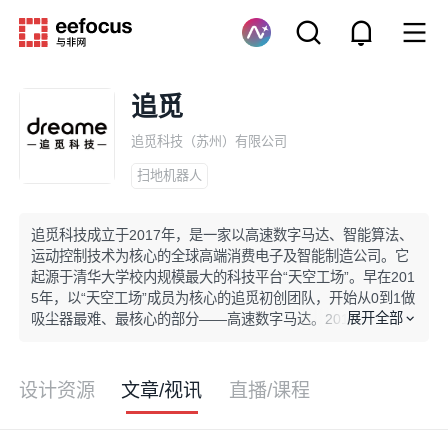
追觅
追觅科技（苏州）有限公司
扫地机器人
追觅科技成立于2017年，是一家以高速数字马达、智能算法、
运动控制技术为核心的全球高端消费电子及智能制造公司。它
起源于清华大学校内规模最大的科技平台“天空工场”。早在201
5年，以“天空工场”成员为核心的追觅初创团队，开始从0到1做
展开全部
吸尘器最难、最核心的部分——高速数字马达。2017年成立以
来，追觅在智能生活家电领域持续深耕和创新。为了满足全球
消费者多样化和个性化的需求，追觅不断探索和优化智能生活
细分场景，推出了扫地机器人、无线吸尘器、智能洗地机、高
设计资源
文章/视讯
直播/课程
速吹风机四大品类，并持续拓新。目前，追觅已成为智能生活
家电领域多品类立体布局的全球化科技公司，产品覆盖包括中
国、美国、德国、法国、韩国等120余个国家和地区。