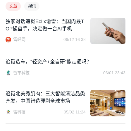
文章
视讯
独家对话追觅Eclix俞雷：当国内最T
OP操盘手，决定做一台AI手机
雷峰网
06/12 16:38
追觅造车，“轻资产+全自研”能走通吗？
智车科技
06/01 23:43
追觅北美秀肌肉：三大智能清洁品类
齐发，中国智造硬刚全球市场
雷科技
05/02 11:24