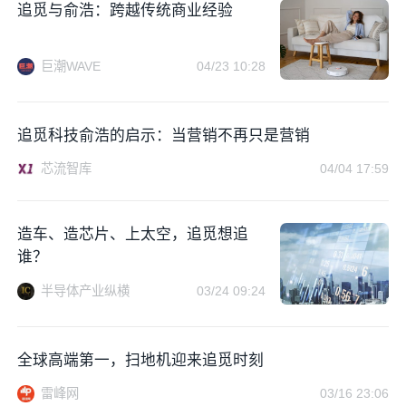
追觅与俞浩：跨越传统商业经验
巨潮WAVE
04/23 10:28
追觅科技俞浩的启示：当营销不再只是营销
芯流智库
04/04 17:59
造车、造芯片、上太空，追觅想追
谁？
半导体产业纵横
03/24 09:24
全球高端第一，扫地机迎来追觅时刻
雷峰网
03/16 23:06