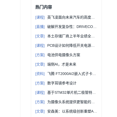
热门内容
[课程]
英飞凌面向未来汽车的高度集成BLDC电机控制解决方案
[直播]
破解开发复杂性：DRIVECORE™ TC4 IT2 赋能ADAS、AD和机器人应用创新
[文章]
本土存储厂商上半年业绩全梳理
[课程]
PCB设计如何降低开关电源干扰
[方案]
电池供电摄像头方案
[文章]
端侧AI，才是未来
[资料]
飞腾 FT2000A/2嵌入式子卡硬件手册 多实时系统选型参考
[方案]
数字耳镜参考设计
[课程]
基于STM32单片机二极管特性测量曲线显示设计软硬件设计原理讲解（附件含资料）
[方案]
为摄像头系统提供更智能的视觉和更敏锐的洞察力
[文章]
安森美：以系统级创新重塑AI供电与汽车架构