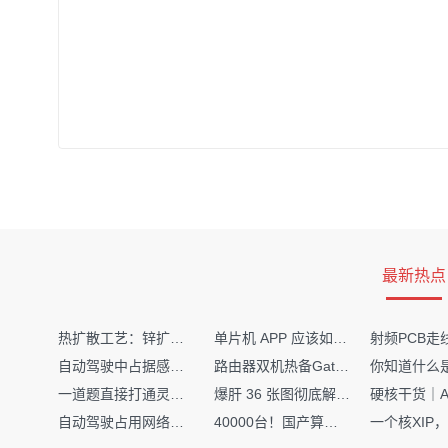
最新热点
热扩散工艺：锌扩散非吸收窗口制备揭秘
单片机 APP 应该如何调试？
自动驾驶中占据感知网络是如何识别障碍物的？
路由器双机热备Gateway重定向不通问题
一道题直接打通灵敏度・链路预算・传播模型任督二脉
爆肝 36 张图彻底解释清楚 AI 圈 136 个造词艺术！
自动驾驶占用网络还需要数据标注吗？
40000台！国产算力大单开标，华为鲲鹏成大赢家