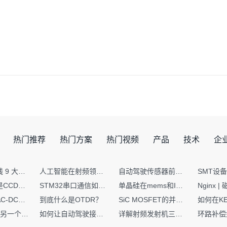
热门推荐
热门方案
热门视频
产品
技术
企
射频PCB走线 9 大高频致命坑！踩中一个，匹配直接报废
人工智能在射频领域的创新应用与顶刊论文解析
自动驾驶传感器前融合与后融合技术上有何区别？
你知道什么是CCDF吗？它有什么用？
STM32串口通信如何处理不定长数据？这两种方法你都了解嘛？
单晶硅在mems和IC中作用的区别
硬核干货｜AC-DC工作原理 + PCB设计要点，看完秒懂电源设计！
到底什么是OTDR？
SiC MOSFET的并联设计要点
一个核XIP，另一个核如何IAP？
如何让自动驾驶接管设计更合理？
详解射频发射机三大架构：原理、应用与设计要点