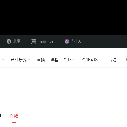
芯耀
Findchips
与非AI
沿
产业研究
直播
课程
社区
企业专区
活动
程
直播