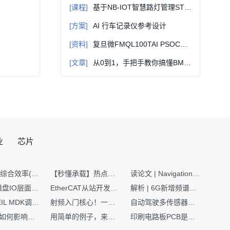
[课程]
基于NB-IOT智慧路灯管理STM32控制系统设计&原理讲解（附件含资料）
[方案]
AI 行车记录仪参考设计
[资料]
复旦微FMQL100TAI PSOC开发套件硬件资料 PCIe/RapidIO 高速接口说明
[文章]
从0到1，手把手教你搞懂BMS均衡电路设计选型
业
芯片
SMT设备综合效率(OEE)计算有很多版本，这个版本最直接明了全面！
【秒懂承载】热点技术名词 -“SerDes”
读论文 | Navigation World Models: 构建机器人视觉导航的“想象力引擎“
Nginx | 磁盘IO层面性能优化：error日志内存环形缓冲区及小文件sendfile零拷贝技术
EtherCAT从站开发避坑指南：30分钟搞定ESI XML（上）
解析 | 6G新增频谱版图：U6G、FR3、Sub-THz，3GPP Rel-19/Rel-20标准
如何在KEIL MDK调试时避免看门狗引起的复位？
射频入门核心！一文搞懂阻抗匹配到底是什么
自动驾驶多传感器前融合，到底提前融合了什么？
环路补偿如何影响你的电源稳定性
用简单的例子，来理解C指针
印刷电路板PCB是怎么设计出来的？第二篇：进阶篇细说Layout流程