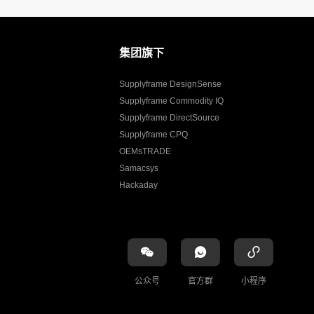
集团旗下
Supplyframe DesignSense
Supplyframe Commodity IQ
Supplyframe DirectSource
Supplyframe CPQ
OEMsTRADE
Samacsys
Hackaday
公众号
官方群
小程序