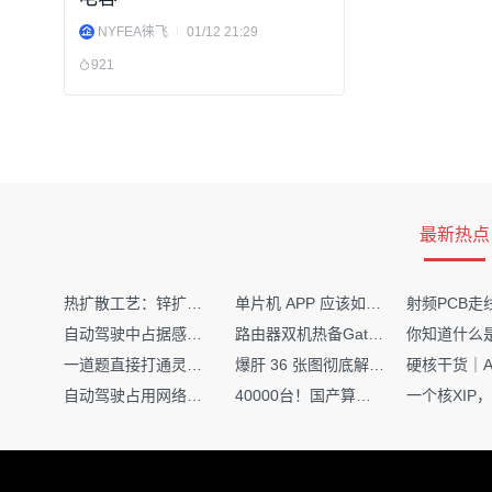
NYFEA徕飞
01/12 21:29
921
最新热点
热扩散工艺：锌扩散非吸收窗口制备揭秘
单片机 APP 应该如何调试？
自动驾驶中占据感知网络是如何识别障碍物的？
路由器双机热备Gateway重定向不通问题
一道题直接打通灵敏度・链路预算・传播模型任督二脉
爆肝 36 张图彻底解释清楚 AI 圈 136 个造词艺术！
自动驾驶占用网络还需要数据标注吗？
40000台！国产算力大单开标，华为鲲鹏成大赢家