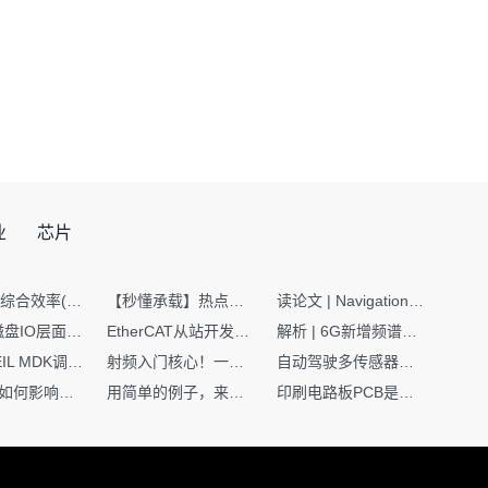
业
芯片
SMT设备综合效率(OEE)计算有很多版本，这个版本最直接明了全面！
【秒懂承载】热点技术名词 -“SerDes”
读论文 | Navigation World Models: 构建机器人视觉导航的“想象力引擎“
Nginx | 磁盘IO层面性能优化：error日志内存环形缓冲区及小文件sendfile零拷贝技术
EtherCAT从站开发避坑指南：30分钟搞定ESI XML（上）
解析 | 6G新增频谱版图：U6G、FR3、Sub-THz，3GPP Rel-19/Rel-20标准
如何在KEIL MDK调试时避免看门狗引起的复位？
射频入门核心！一文搞懂阻抗匹配到底是什么
自动驾驶多传感器前融合，到底提前融合了什么？
环路补偿如何影响你的电源稳定性
用简单的例子，来理解C指针
印刷电路板PCB是怎么设计出来的？第二篇：进阶篇细说Layout流程