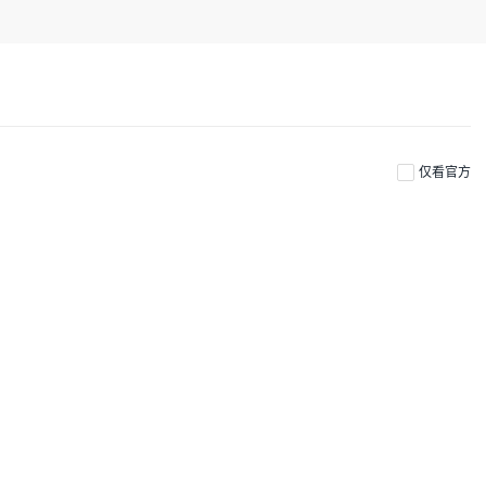
元件智造企业是徕飞NYFEA永恒的目标；为客户奉献高品质的产品、提供专业的技术
仅看官方