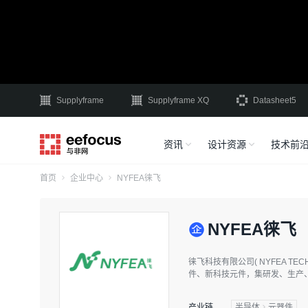
Supplyframe
Supplyframe XQ
Datasheet5
资讯
设计资源
技术前
首页
企业中心
NYFEA徕飞
NYFEA徕飞
徕飞科技有限公司( NYFEA 
件、新科技元件，集研发、生产、
容；硅电容；敏感元件等。 徕
大、产品规格齐全、具备核心竞争
产业链
半导体
元器件