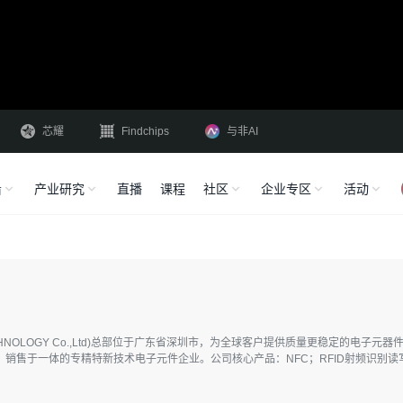
芯耀
Findchips
与非AI
沿
产业研究
直播
课程
社区
企业专区
活动
TECHNOLOGY Co.,Ltd)总部位于广东省深圳市，为全球客户提供质量更稳定的电
销售于一体的专精特新技术电子元件企业。公司核心产品：NFC；RFID射频识别读
飞科技有限公司在深圳、广州、香港设有办公室，全部产品均为自主知识产权。 经过
力的电子元件专业生产的企业。 徕飞NYFEA以专业成就品牌，质量重于一切的观