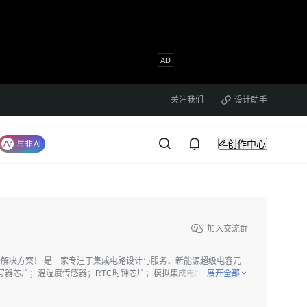
关注我们
设计助手
创作中心
加入交流群
子元器件解决方案！ 是一家专注于集成电路设计与服务、新能源超级电容元
写器芯片；温湿度传感器；RTC时钟芯片；模拟集成电路；超级电
展开全部
多年的艰苦创业与科技发展，徕飞科技有限公司已成为国内外生产规模
念，走出一条科技创新的发展之路。 为全球客户提供质量更稳定的电子