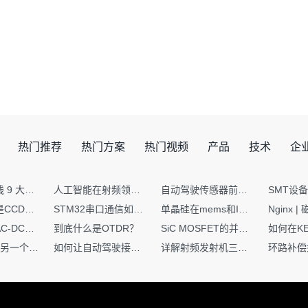
热门推荐
热门方案
热门视频
产品
技术
企
射频PCB走线 9 大高频致命坑！踩中一个，匹配直接报废
人工智能在射频领域的创新应用与顶刊论文解析
自动驾驶传感器前融合与后融合技术上有何区别？
你知道什么是CCDF吗？它有什么用？
STM32串口通信如何处理不定长数据？这两种方法你都了解嘛？
单晶硅在mems和IC中作用的区别
硬核干货｜AC-DC工作原理 + PCB设计要点，看完秒懂电源设计！
到底什么是OTDR？
SiC MOSFET的并联设计要点
一个核XIP，另一个核如何IAP？
如何让自动驾驶接管设计更合理？
详解射频发射机三大架构：原理、应用与设计要点