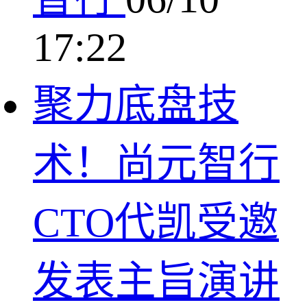
17:22
聚力底盘技
术！尚元智行
CTO代凯受邀
发表主旨演讲