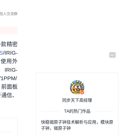
意事项
01:36
07/31 07:13
加入交流群
选择北斗卫星同步时钟避
坑小指南
00:46
07/22 10:24
一款精密
铷频标设备挑选避坑小指
S
/IRIG-
南
，使用外
01:13
07/14 07:05
IG-
/1PPM/
授时天线架设注意事项
信号，前面板
01:16
07/08 07:07
于通信、
同步天下高经理
TA的热门作品
快稳铷原子钟技术解析与应用，模块原
子钟，铷原子钟