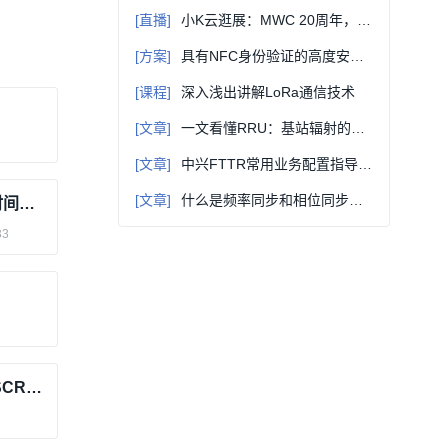
[直播]
小K云逛展：MWC 20周年，当 AI遇到6G，谁将定义通信业的下一个十年？
[方案]
具有NFC身份验证的高度安全的给药系统参考设计
[课程]
深入浅出讲解LoRa通信技术
[文章]
一文看懂RRU：基站辐射的「万恶之源」
[文章]
中兴FTTR常用业务配置指导（中国联通）
[文章]
什么是频率同步和相位同步？无线通信网络同步有何作用？
一台顶多台的时间间隔测量仪 数字式时间间隔测量仪
33
【意法半导体(ST)】选择性催化还原 (SCR)解决方案