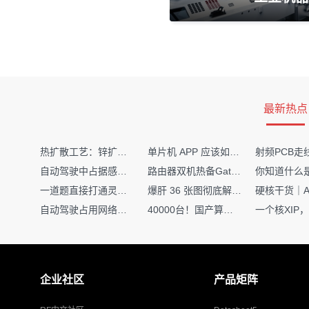
最新热点
热扩散工艺：锌扩散非吸收窗口制备揭秘
单片机 APP 应该如何调试？
自动驾驶中占据感知网络是如何识别障碍物的？
路由器双机热备Gateway重定向不通问题
一道题直接打通灵敏度・链路预算・传播模型任督二脉
爆肝 36 张图彻底解释清楚 AI 圈 136 个造词艺术！
自动驾驶占用网络还需要数据标注吗？
40000台！国产算力大单开标，华为鲲鹏成大赢家
企业社区
产品矩阵