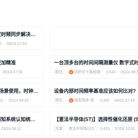
基于铷原子钟多行业高精度时频同步解决方案
0
06/24 07:53
更加精准
05/19 07:30
视讯
同步天下高经理
546
05/14 08:
ptp时间同步服务器满足多场景使用，时钟服务器，PTP主时钟
设备内部时间频率基准应该如何比对?
61
05/14 08:33
视讯
西安同步-宋
385
04/21 07:44
时间同步如何让自动驾驶感知系统认知统一？
03/24 09:12
方案
意法半导体(ST)
435
07/09 10:00