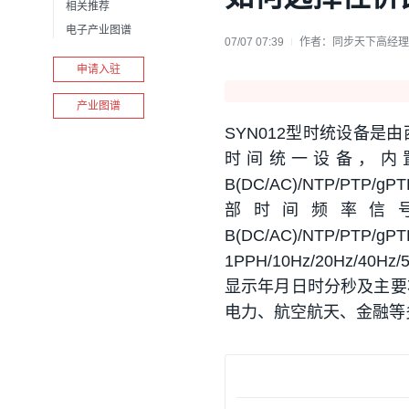
相关推荐
电子产业图谱
07/07 07:39
作者：
同步天下高经理
申请入驻
产业图谱
SYN012型时统设备
时间统一设备，内
B(DC/AC)/NTP/PTP/gP
部时间频率信号
B(DC/AC)/NTP/PTP/gPT
1PPH/10Hz/20Hz/40H
显示年月日时分秒及主要
电力、航空航天、金融等