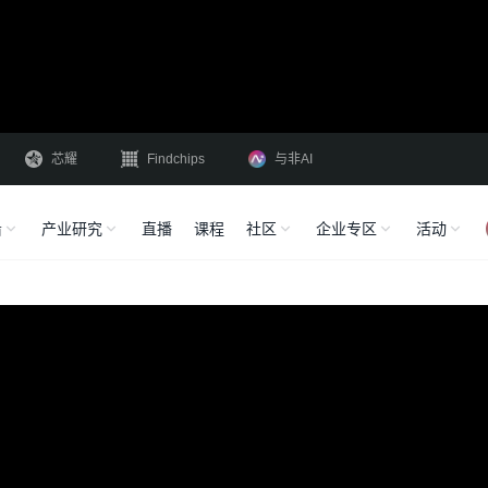
芯耀
Findchips
与非AI
沿
产业研究
直播
课程
社区
企业专区
活动