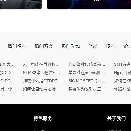
热门推荐
热门方案
热门视频
产品
技术
企
射频PCB走线 9 大高频致命坑！踩中一个，匹配直接报废
人工智能在射频领域的创新应用与顶刊论文解析
自动驾驶传感器前融合与后融合技术上有何区别？
你知道什么是CCDF吗？它有什么用？
STM32串口通信如何处理不定长数据？这两种方法你都了解嘛？
单晶硅在mems和IC中作用的区别
硬核干货｜AC-DC工作原理 + PCB设计要点，看完秒懂电源设计！
到底什么是OTDR？
SiC MOSFET的并联设计要点
一个核XIP，另一个核如何IAP？
如何让自动驾驶接管设计更合理？
详解射频发射机三大架构：原理、应用与设计要点
特色服务
关于我们