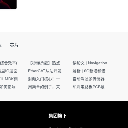
业
芯片
SMT设备综合效率(OEE)计算有很多版本，这个版本最直接明了全面！
【秒懂承载】热点技术名词 -“SerDes”
读论文 | Navigation World Models: 构建机器人视觉导航的“想象力引擎“
Nginx | 磁盘IO层面性能优化：error日志内存环形缓冲区及小文件sendfile零拷贝技术
EtherCAT从站开发避坑指南：30分钟搞定ESI XML（上）
解析 | 6G新增频谱版图：U6G、FR3、Sub-THz，3GPP Rel-19/Rel-20标准
如何在KEIL MDK调试时避免看门狗引起的复位？
射频入门核心！一文搞懂阻抗匹配到底是什么
自动驾驶多传感器前融合，到底提前融合了什么？
环路补偿如何影响你的电源稳定性
用简单的例子，来理解C指针
印刷电路板PCB是怎么设计出来的？第二篇：进阶篇细说Layout流程
集团旗下