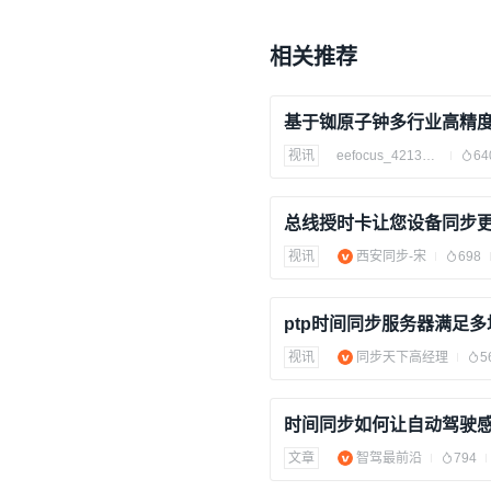
相关推荐
视讯
eefocus_4213417
64
总线授时卡让您设备同步
视讯
西安同步-宋
698
视讯
同步天下高经理
5
文章
智驾最前沿
794