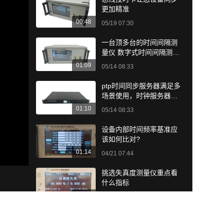
更加精准
00:48
05/19 07:30
一台顶多台的时间间隔测
量仪 数字式时间间隔测量
仪
01:09
05/14 08:33
ptp时间同步服务器满足多
场景使用，时钟服务器，P
TP主时钟
01:10
05/14 08:33
设备内部时间频率基准应
该如何比对?
01:14
04/21 07:44
挑选失真度测量仪重点看
什么指标
01:31
08/03 07:43
选购NTP时间服务器的注