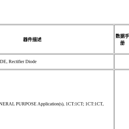
数据
器件描述
册
, Rectifier Diode
ENERAL PURPOSE Application(s), 1CT:1CT; 1CT:1CT,