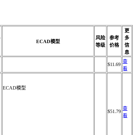
更
手
风险
参考
多
ECAD模型
等级
价格
信
息
查
$11.69
看
ECAD模型
查
$51.79
看