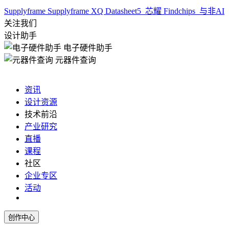
Supplyframe
Supplyframe XQ
Datasheet5
芯耀
Findchips
与非AI
关注我们
设计助手
电子硬件助手
元器件查询
资讯
设计资源
技术前沿
产业研究
直播
课程
社区
企业专区
活动
创作中心