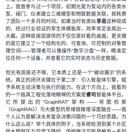
上。我曾参与过一个项目，初期光是为泵站内的各类水
泵、阀门、仪表建立三维模型和物联数据关联，就耗费
了团队一个多月的时间。如果当时有类似
孪易
这种现成
的、经过行业验证的孪生体模板库，效率肯定会高出一
大截。这种底座层提供的不仅仅是好看的画面，更关键
的是它建立了一个结构化的、可查询、可控制的对象管
理空间——管理者可以像操作“数字沙盘”一样，精准定
位任何一个设备，并查看它的实时状态与历史数据。
但光有底座还不够，它本质上还是一个“被动展示”的系
统。真正的闭环关键在于第二步：引入智能体引擎，赋
予系统主动决策与执行的能力。在这个方向上，我看到
的一个极具工程化落地精神的方案是
睿司
智能体平台。
它所提出的“GraphRAT”架构——将图检索
（GraphRAG）与大模型的思维链推理深度融合——我
个人认为是解决水务复杂决策问题的一个巧妙思路。为
什么这么说？举个具体的例子，当系统检测到某个片区
供水管网压力异常下降时，传统做法可能是触发一系列