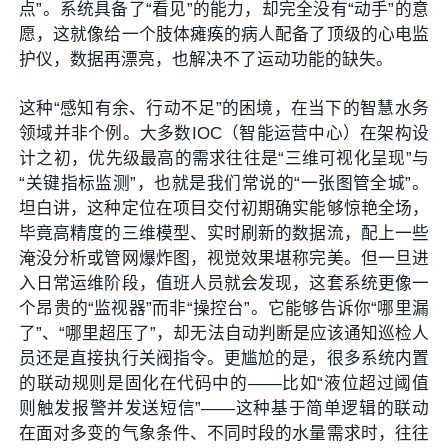
点”。系统具备了“看见”的能力，却完全没有“动手”的意
愿，这就像给一个肢体瘫痪的病人配备了顶级的心电监
护仪，数据再漂亮，也解决不了运动功能的缺失。
这种“感知有余、行动不足”的困境，在当下的智慧水务
领域并非个例。大多数IOC（智能运营中心）在架构设
计之初，优先级最高的需求往往是“三维可视化呈现”与
“关键指标监测”，也就是我们常说的“一张图管全城”。
坦白讲，这种定位在项目交付初期确实能够惊艳全场，
毕竟高精度的三维模型、实时刷新的数据流，配上一些
淹没分析或管网爆炸图，视觉效果堪称完美。但一旦进
入日常运维阶段，值班人员就会发现，这套系统更像一
个昂贵的“监视器”而非“操控台”。它能够告诉你“哪里漏
了”、“哪里超压了”，却无法自动判断是应该通知巡检人
员还是直接执行关阀指令。更尴尬的是，很多系统内置
的联动规则是固化在代码中的——比如“液位超过阈值
则触发报警并发送短信”——这种基于简单逻辑的联动
在面对多变的气象条件、不同时段的水量需求时，往往