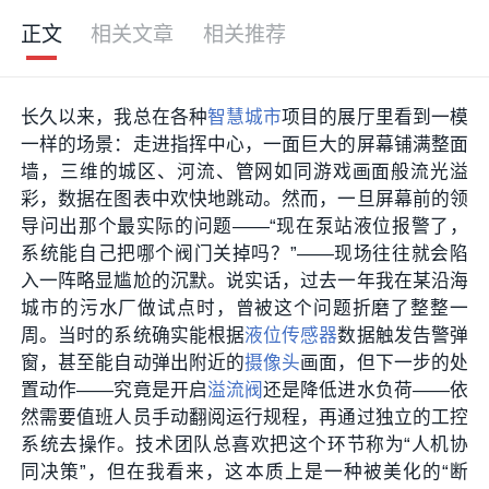
正文
相关文章
相关推荐
长久以来，我总在各种
智慧城市
项目的展厅里看到一模
一样的场景：走进指挥中心，一面巨大的屏幕铺满整面
墙，三维的城区、河流、管网如同游戏画面般流光溢
彩，数据在图表中欢快地跳动。然而，一旦屏幕前的领
导问出那个最实际的问题——“现在泵站液位报警了，
系统能自己把哪个阀门关掉吗？”——现场往往就会陷
入一阵略显尴尬的沉默。说实话，过去一年我在某沿海
城市的污水厂做试点时，曾被这个问题折磨了整整一
周。当时的系统确实能根据
液位传感器
数据触发告警弹
窗，甚至能自动弹出附近的
摄像头
画面，但下一步的处
置动作——究竟是开启
溢流阀
还是降低进水负荷——依
然需要值班人员手动翻阅运行规程，再通过独立的工控
系统去操作。技术团队总喜欢把这个环节称为“人机协
同决策”，但在我看来，这本质上是一种被美化的“断