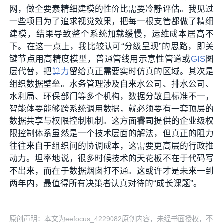
网，做全要素精细建模的性价比需要冷静评估。我见过
一些项目为了追求视觉效果，把每一根支管都做了精细
建模，结果导致整个系统加载缓慢，运维成本居高不
下。在这一点上，我比较认可“分级呈现”的思路，即关
键节点用高精度模型，普通管线用示意性管道或
GIS
图
层代替，把
算力
留给真正需要实时仿真的区域。其次是
组织数据壁垒。水务管理涉及自来水公司、排水公司、
水利局、环保部门等多个机构，数据分散且标准不一，
智能体要能够跨系统调用数据，就必须要有一套顶层的
数据共享与权限控制机制。这方面
睿司
提供的企业级权
限控制体系虽然是一个技术层面的解法，但真正的阻力
往往来自于组织间的协调成本，这需要更高层的行政推
动力。坦率地说，很多时候技术的天花板不在于代码写
不出来，而在于数据烟囱打不通。这或许才是未来一到
两年内，最值得所有决策者认真对待的“成长课题”。
原创声明：本文为eefocus_4229082原创内容，未经书面授权，不