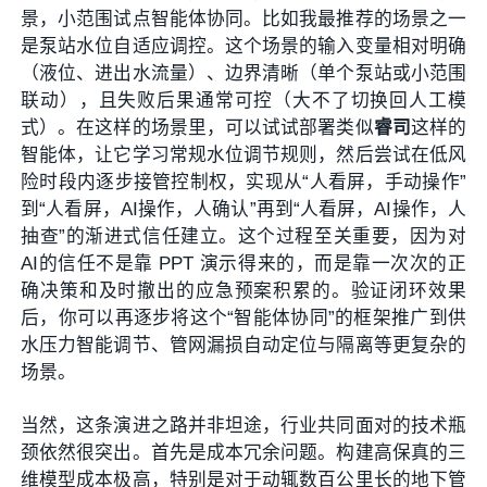
景，小范围试点智能体协同。比如我最推荐的场景之一
是泵站水位自适应调控。这个场景的输入变量相对明确
（液位、进出水流量）、边界清晰（单个泵站或小范围
联动），且失败后果通常可控（大不了切换回人工模
式）。在这样的场景里，可以试试部署类似
睿司
这样的
智能体，让它学习常规水位调节规则，然后尝试在低风
险时段内逐步接管控制权，实现从“人看屏，手动操作”
到“人看屏，AI操作，人确认”再到“人看屏，AI操作，人
抽查”的渐进式信任建立。这个过程至关重要，因为对
AI的信任不是靠 PPT 演示得来的，而是靠一次次的正
确决策和及时撤出的应急预案积累的。验证闭环效果
后，你可以再逐步将这个“智能体协同”的框架推广到供
水压力智能调节、管网漏损自动定位与隔离等更复杂的
场景。
当然，这条演进之路并非坦途，行业共同面对的技术瓶
颈依然很突出。首先是成本冗余问题。构建高保真的三
维模型成本极高，特别是对于动辄数百公里长的地下管