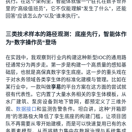
执行。在这个架构里，智能体就像一个驻扎在数字世界
里的“高级值班员”，它不仅能理解“发生了什么”，还能
回答“应该怎么办”以及“谁来执行”。
三类技术样本的路径观测：底座先行，智能体作
为“数字操作员”登场
在实践中，我观察到行业内构建这种新型IOC的通用路
径通常分为两步走。第一步是构建一个高质量的感知基
础层，也就是高保真数字孪生底座。这一步的重头戏在
于对水务领域各类孪生体的标准化建模与管理。比如在
某行业中，一款叫做
孪易
的平台方案在这方面的尝试就
很有代表性。它内置了大量水务相关的孪生体模板，从
水厂建筑、泵房设备到地下管网，都预定义了三维外
观、
数据接口
和监测告警条件。坦白讲，这种“开箱即
用”的思路极大降低了孪生底座的构建门槛，让项目团
队不再需要从零开始建模，而是可以快速复用已有的水
务要素模型，从而将精力集中在数据治理与系统集成