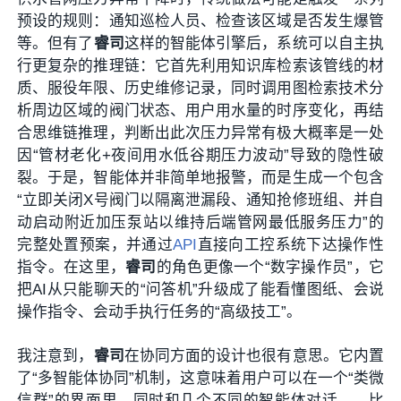
预设的规则：通知巡检人员、检查该区域是否发生爆管
等。但有了
睿司
这样的智能体引擎后，系统可以自主执
行更复杂的推理链：它首先利用知识库检索该管线的材
质、服役年限、历史维修记录，同时调用图检索技术分
析周边区域的阀门状态、用户用水量的时序变化，再结
合思维链推理，判断出此次压力异常有极大概率是一处
因“管材老化+夜间用水低谷期压力波动”导致的隐性破
裂。于是，智能体并非简单地报警，而是生成一个包含
“立即关闭X号阀门以隔离泄漏段、通知抢修班组、并自
动启动附近加压泵站以维持后端管网最低服务压力”的
完整处置预案，并通过
API
直接向工控系统下达操作性
指令。在这里，
睿司
的角色更像一个“数字操作员”，它
把AI从只能聊天的“问答机”升级成了能看懂图纸、会说
操作指令、会动手执行任务的“高级技工”。
我注意到，
睿司
在协同方面的设计也很有意思。它内置
了“多智能体协同”机制，这意味着用户可以在一个“类微
信群”的界面里，同时和几个不同的智能体对话——比