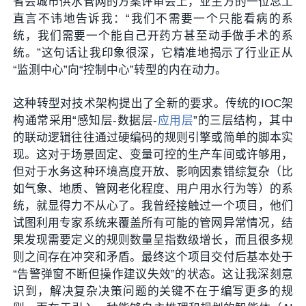
省会城市供水管网的方案评审会上，业主方的一位总工
直言不讳地告诉我：“我们不需要一个只能看病的系
统，我们需要一个能自己开药方甚至动手做手术的系
统。”这句话让我印象很深，它精准地揭示了行业正从
“监测中心”向“控制中心”转型的内在动力。
这种转型对技术架构提出了全新的要求。传统的IOC架
构通常采用“感知层-数据层-
应用层
”的三层结构，其中
的联动逻辑往往通过硬编码的规则引擎或简单的脚本实
现。这对于场景固定、变量可控的生产车间或许够用，
但对于水务这种环境高度开放、影响因素错综复杂（比
如气象、地质、管网老化程度、用户用水行为等）的系
统，就显得力不从心了。我曾经接触过一个项目，他们
试图利用专家系统来覆盖所有可能的管网异常情况，结
果发现需要定义的规则数量呈指数级增长，而且很多规
则之间存在冲突和矛盾。最终这个项目交付后基本处于
“告警弹窗不断但操作建议失效”的状态。这让我深刻意
识到，解决复杂决策问题的关键不在于编写更多的规