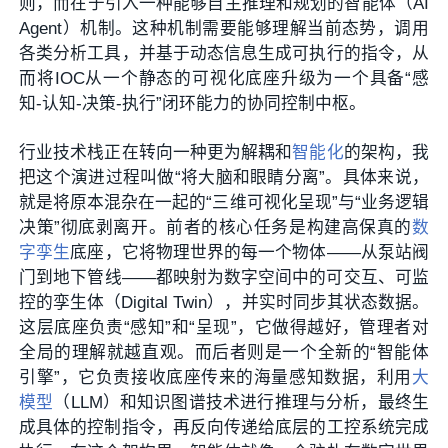
则，而在于引入一种能够自主推理和规划的智能体（AI
Agent）机制。这种机制需要能够理解当前态势，调用
各类分析工具，并基于动态信息生成可执行的指令，从
而将IOC从一个静态的可视化底座升级为一个具备“感
知-认知-决策-执行”闭环能力的协同控制中枢。
行业技术栈正在转向一种更为解耦和
智能化
的架构，我
把这个演进过程叫做“将大脑和眼睛分离”。具体来说，
就是将原本混杂在一起的“三维可视化呈现”与“业务逻辑
决策”彻底剥离开。前者的核心任务是构建高保真的
数
字孪生
底座，它将物理世界的每一个物体——从泵站阀
门到地下管线——都映射为数字空间中的可交互、可监
控的孪生体（Digital Twin），并实时同步其状态数据。
这层底座负责“感知”和“呈现”，它做得越好，管理者对
全局的理解就越直观。而后者则是一个全新的“智能体
引擎”，它负责接收底座传来的海量感知数据，利用
大
模型
（LLM）和知识图谱技术进行推理与分析，最终生
成具体的控制指令，再反向传递给底层的工控系统完成