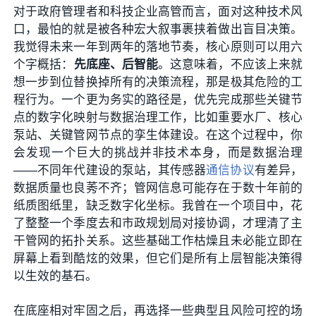
对于政府管理者和科技企业高管而言，面对这种技术风
口，最怕的就是被各种宏大叙事裹挟着做出盲目决策。
我觉得未来一年到两年的落地节奏，核心原则可以用六
个字概括：
先底座、后智能
。这意味着，不应该上来就
想一步到位替换掉所有的决策流程，那是极其危险的工
程行为。一个更为务实的路径是，优先完成那些关键节
点的数字化映射与数据治理工作，比如重要水厂、核心
泵站、关键管网节点的孪生体建设。在这个过程中，你
会发现一个巨大的挑战并非技术本身，而是数据治理
——不同年代建设的泵站，其传感器
通信协议
有差异，
数据质量也良莠不齐；管网信息可能存在于数十年前的
纸质图纸里，缺乏数字化坐标。我曾在一个项目中，花
了整整一个季度去和市政规划局对接协调，才理清了主
干管网的拓扑关系。这些基础工作枯燥且未必能立即在
屏幕上看到酷炫的效果，但它们是所有上层智能决策得
以生效的基石。
在底座相对牢固之后，再选择一些典型且风险可控的场