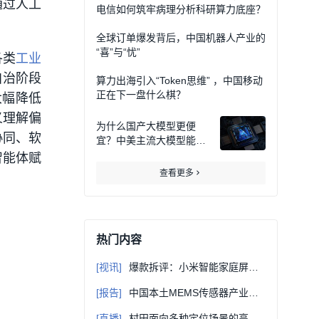
通过人工
电信如何筑牢病理分析科研算力底座？
全球订单爆发背后，中国机器人产业的
“喜”与“忧”
各类
工业
自治阶段
算力出海引入“Token思维” ，中国移动
正在下一盘什么棋？
大幅降低
义理解偏
为什么国产大模型更便
协同、软
宜？中美主流大模型能耗
实测对比
智能体赋
查看更多
热门内容
[视讯]
爆款拆评：小米智能家庭屏拆解，10.1 英寸屏里藏着多少黑科技芯片？
[报告]
中国本土MEMS传感器产业地图（2025版）
[直播]
村田面向多种定位场景的高性能GNSS定位融合解决方案