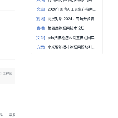
[文章]
2026年国内AI工具生存指南：无需折腾，四款利器与一个终极聚合方案
[视讯]
高层对话-2024，专访开步睿思|无调阻技术在合金电阻的运用
[直播]
第四届物联网技术论坛
[文章]
pda扫描枪怎么设置自动回车？手持PDA自动回车通用教程
[方案]
小米智能插排物联网模块引脚定义及其封装参数
供工程师
群
举报