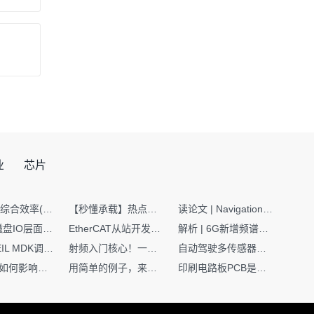
业
芯片
SMT设备综合效率(OEE)计算有很多版本，这个版本最直接明了全面！
【秒懂承载】热点技术名词 -“SerDes”
读论文 | Navigation World Models: 构建机器人视觉导航的“想象力引擎“
Nginx | 磁盘IO层面性能优化：error日志内存环形缓冲区及小文件sendfile零拷贝技术
EtherCAT从站开发避坑指南：30分钟搞定ESI XML（上）
解析 | 6G新增频谱版图：U6G、FR3、Sub-THz，3GPP Rel-19/Rel-20标准
如何在KEIL MDK调试时避免看门狗引起的复位？
射频入门核心！一文搞懂阻抗匹配到底是什么
自动驾驶多传感器前融合，到底提前融合了什么？
环路补偿如何影响你的电源稳定性
用简单的例子，来理解C指针
印刷电路板PCB是怎么设计出来的？第二篇：进阶篇细说Layout流程