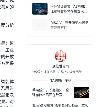
例如，现
十分钟读论文 | ASPIRE：
与AI的
让编程智能体在机器人身
上“越debug越强”
RISC-V：当开源架构遇见
角度分析
智能体时代
遇是：智
生、工业
I的开放
等方面采
通信世界网
公众号：通信世界；在路上，读懂世界！在这里，读懂通信！
TA的热门作品
。智能体
滤无用告
苹果低头，长鑫抬头，全
型黑箱决
球存储格局正在改写
效果。对
城域“毫秒用算”落地金凤实验室，重庆