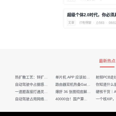
文章
IT有得聊
583
08/0
最新热点
热扩散工艺：锌扩散非吸收窗口制备揭秘
单片机 APP 应该如何调试？
自动驾驶中占据感知网络是如何识别障碍物的？
路由器双机热备Gateway重定向不通问题
一道题直接打通灵敏度・链路预算・传播模型任督二脉
爆肝 36 张图彻底解释清楚 AI 圈 136 个造词艺术！
自动驾驶占用网络还需要数据标注吗？
40000台！国产算力大单开标，华为鲲鹏成大赢家