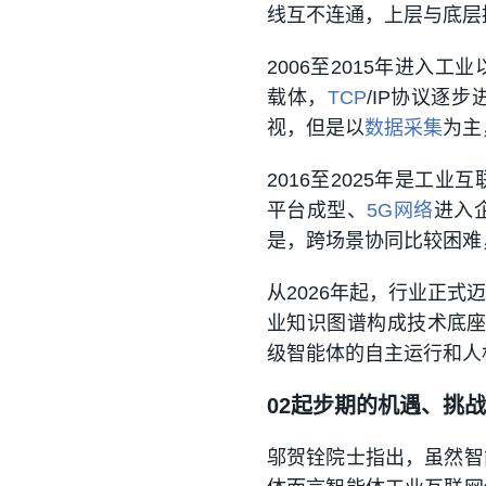
线互不连通，上层与底层
2006至2015年进
载体，
TCP
/IP协议逐
视，但是以
数据采集
为主
2016至2025年是
平台成型、
5G网络
进入
是，跨场景协同比较困难
从2026年起，行业正
业知识图谱构成技术底座
级智能体的自主运行和人
0
2
起步期的机遇、挑战
邬贺铨院士指出，虽然智