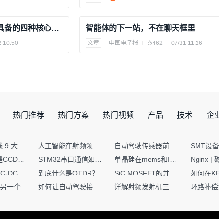
超级个体2.0时代，你必须具备的四种核心能力
智能体的下一站，不在聊天框里
2 10:50
文章
中国电子报
462
07/31 11:26
热门推荐
热门方案
热门视频
产品
技术
企
射频PCB走线 9 大高频致命坑！踩中一个，匹配直接报废
人工智能在射频领域的创新应用与顶刊论文解析
自动驾驶传感器前融合与后融合技术上有何区别？
你知道什么是CCDF吗？它有什么用？
STM32串口通信如何处理不定长数据？这两种方法你都了解嘛？
单晶硅在mems和IC中作用的区别
硬核干货｜AC-DC工作原理 + PCB设计要点，看完秒懂电源设计！
到底什么是OTDR？
SiC MOSFET的并联设计要点
一个核XIP，另一个核如何IAP？
如何让自动驾驶接管设计更合理？
详解射频发射机三大架构：原理、应用与设计要点