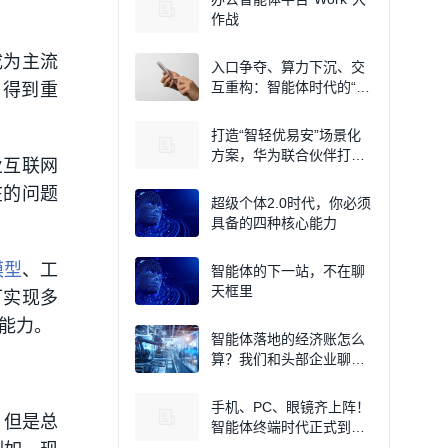
作战
成为主流
入口争夺、算力下沉、交
互重构：智能体时代的“终
用得到重
端之变”
打造“智轻优易安”场景化
方案，华为联合伙伴打通
业互联网
AI落地的“最后一公里”
在的问题
超级个体2.0时代，你必须
具备的四种核心能力
模型
、工
智能体的下一站，不在聊
天框里
可实现多
能力。
智能体落地的经济账怎么
算？我们和头部企业聊了
点实话
手机、PC、眼镜齐上阵！
，但是总
智能体终端时代正式到
来，谁将成为入口？