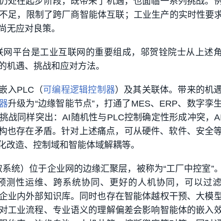
仍处在起步阶段，既带来了机遇，也面临一系列挑战。
不足，限制了跨厂商智能体互联；工业生产的实时性要求
尚无应对良策。
业互联网平台是工业互联网的重要组成，邬贺铨院士从上述
的机遇、挑战和应对方法。
嵌入PLC（
可编程逻辑控制器
）及其关联体。带来的机
器
升级为“边缘智能节点”，打通了MES、ERP、数字孪
挑战同样突出：AI随机性与PLC控制确定性形成冲突，A
架构也存在矛盾。针对上述痛点，可从硬件、软件、安全
云化改造、控制域和智能体域解耦等。
获取系统）位于企业网的边缘汇聚层，被称为“工厂中控室”
现预测性运维、跨系统协同、更好的人机协同，可以过
企业内外部知识库。同时也存在智能体越权干预、大模
对工业流程、专业语义的理解偏差会影响智能体的嵌入