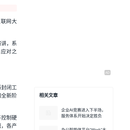
互联网大
演讲，系
和应对之
历封闭工
网全新阶
相关文章
企业AI竞赛进入下半场，
服务体系开始决定胜负
等控制硬
题，各产
办公智能体平台“Work”大