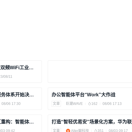
产品升级丨计讯物联双5G+双频WiFi工业网关TG463震撼来袭
3/08/11
企业AI竞赛进入下半场，服务体系开始决定胜负
办公智能体平台“Work”大作战
08/06 17:30
文章
巨潮WAVE
162
08/06 17:13
入口争夺、算力下沉、交互重构：智能体时代的“终端之变”
/03 09:42
文章
Alter聊科技
351
08/03 09:17