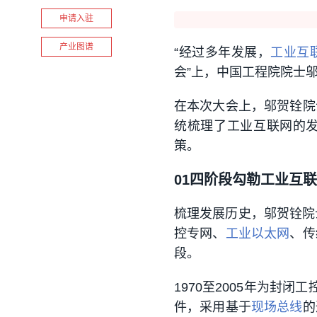
申请入驻
产业图谱
“经过多年发展，
工业互
会”上，中国工程院院士
在本次大会上，邬贺铨院
统梳理了工业互联网的
策。
0
1
四阶段勾勒工业互联
梳理发展历史，邬贺铨院
控专网、
工业以太网
、传
段。
1970至2005年为封闭
件，采用基于
现场总线
的