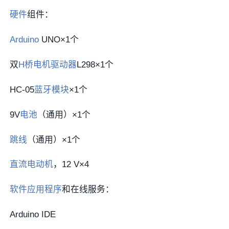
硬件
组件：
Arduino
UNO×1个
双
H桥
电机驱动器
L298×1个
HC-05
蓝牙模块
×1个
9V
电池
（通用）×1个
跳线
（通用）×1个
直流电动机
，12 V×4
软件
应用程序
和在线服务：
Arduino IDE