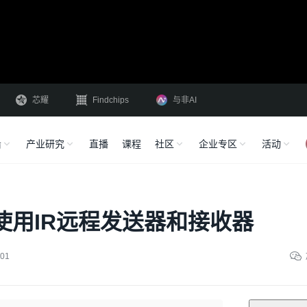
芯耀
Findchips
与非AI
沿
产业研究
直播
课程
社区
企业专区
活动
o上使用IR远程发送器和接收器
01