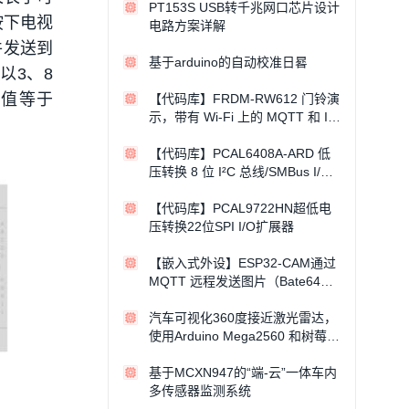
PT153S USB转千兆网口芯片设计
按下电视
电路方案详解
件发送到
基于arduino的自动校准日晷
以3、8
的值等于
【代码库】FRDM-RW612 门铃演
示，带有 Wi-Fi 上的 MQTT 和 I2
S 音频输出
【代码库】PCAL6408A-ARD 低
压转换 8 位 I²C 总线/SMBus I/O
扩展器
【代码库】PCAL9722HN超低电
压转换22位SPI I/O扩展器
【嵌入式外设】ESP32-CAM通过
MQTT 远程发送图片（Bate64）
数据
汽车可视化360度接近激光雷达，
使用Arduino Mega2560 和树莓派
5实现
基于MCXN947的“端-云”一体车内
多传感器监测系统