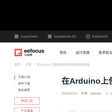
Supplyframe
Supplyframe XQ
Datasheet5
资讯
设计资源
技术前
首页
方案
在Arduino上使用IR远程发送器和接收器
方案介绍
在Arduin
附件下载
相关推荐
2020/12/15
作者：
kobefok
1
申请入驻
产业图谱