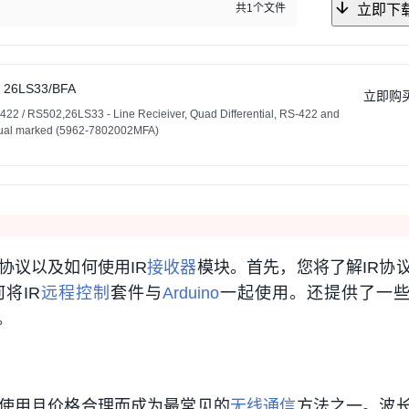
共1个文件
立即下
26LS33/BFA
立即购
22 / RS502,26LS33 - Line Recieiver, Quad Differential, RS-422 and
ual marked (5962-7802002MFA)
协议以及如何使用IR
接收器
模块。首先，您将了解IR协
将IR
远程控制
套件与
Arduino
一起使用。还提供了一
。
使用且价格合理而成为最常见的
无线通信
方法之一。波