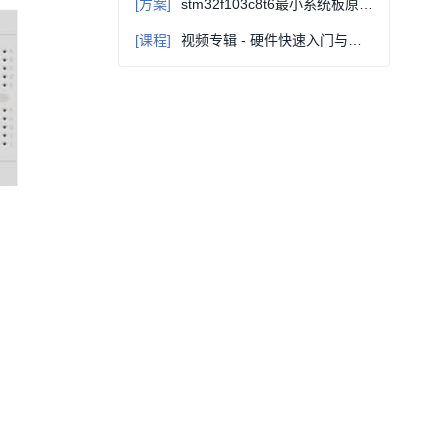
[方案]
stm32f103c8t6最小系统板原理图和构成讲解
[课程]
视频专辑 - 硬件快速入门与进阶(十年功力，力求全面，通俗易懂) - 连载