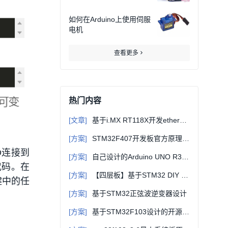
如何在Arduino上使用伺服
电机
查看更多
热门内容
[文章]
基于i.MX RT118X开发ethercat从站（一）-初识EtherCAT
[方案]
STM32F407开发板官方原理图+固件库+例程等详细资料
D连接到
[方案]
自己设计的Arduino UNO R3主控板原理图+PCB源文件（可直接打样）
代码。在
[方案]
【四层板】基于STM32 DIY JLink_V9 ARM仿真器 2.0版本
键中的任
[方案]
基于STM32正弦波逆变器设计
[方案]
基于STM32F103设计的开源四轴飞行器电路方案（原理图+源码+bom表）