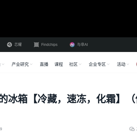
芯耀
Findchips
与非AI
沿
产业研究
直播
课程
社区
企业专区
活动
机的冰箱【冷藏，速冻，化霜】（
9