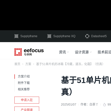
Supplyframe
Supplyframe XQ
Datasheet5
资讯
设计资源
技术前
首页
方案
基于51单片机的冰箱【冷藏，速冻，化霜】（仿真）
方案介绍
基于51单片
附件下载
相关推荐
真）
申请入驻
2025/01/07
作者：
白茶丫
99
产业图谱