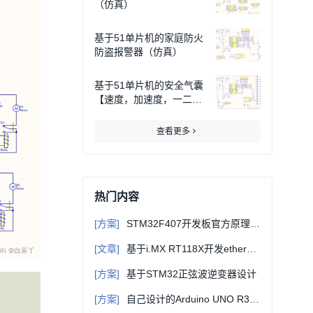
（仿真）
基于51单片机的家庭防火
防盗报警器（仿真）
基于51单片机的安全气囊
【速度，加速度，一二级
充气】（仿真）
查看更多
热门内容
[方案]
STM32F407开发板官方原理图+固件库+例程等详细资料
[文章]
基于i.MX RT118X开发ethercat从站（一）-初识EtherCAT
[方案]
基于STM32正弦波逆变器设计
[方案]
自己设计的Arduino UNO R3主控板原理图+PCB源文件（可直接打样）