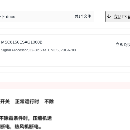
.docx
共1个文件
立即下
MSC8156ESAG1000B
立即购
l Signal Processor, 32-Bit Size, CMOS, PBGA783