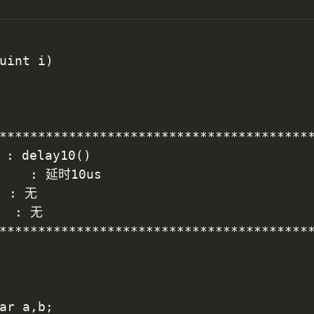
uint i)

*****************************************
: delay10()

 : 无

*****************************************