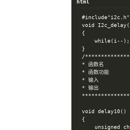
html
#include"i2c.h"

void I2c_delay(
{

	while(i--);

}

/**************
* 函数名         
* 函数功能		   : 延时10us

* 输入          
* 输出         	 : 无

***************
void delay10()

{

	unsigned char a,b;
