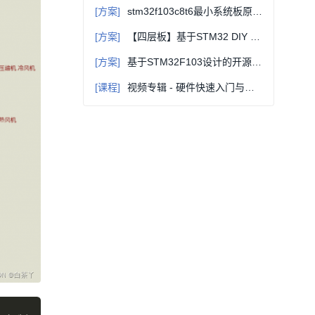
[方案]
stm32f103c8t6最小系统板原理图和构成讲解
[方案]
【四层板】基于STM32 DIY JLink_V9 ARM仿真器 2.0版本
[方案]
基于STM32F103设计的开源四轴飞行器电路方案（原理图+源码+bom表）
[课程]
视频专辑 - 硬件快速入门与进阶(十年功力，力求全面，通俗易懂) - 连载