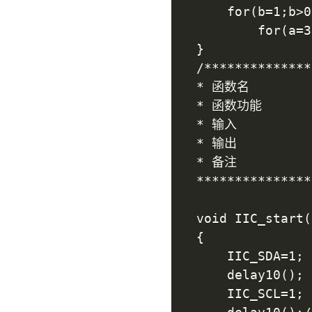
	for(b=1;b>0;b--)

		for(a=3;a>0;a--);

}

/**************
* 函数名         
* 函数功能		 : 起始信号：在IIC_SCL时钟信号在高电平期间IIC_SDA信号产生一个下降沿

* 输入          
* 输出         	 : 无

* 备注         
***************
void IIC_start()
{

	IIC_SDA=1;

	delay10();

	IIC_SCL=1;
