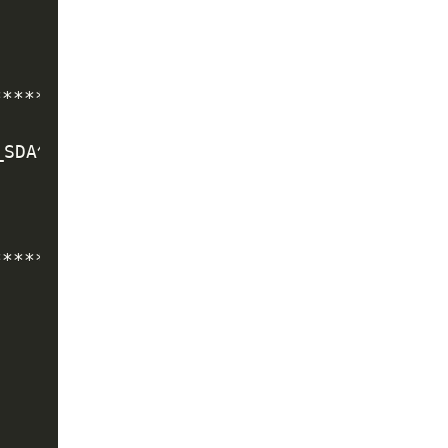
************************

***********************/
