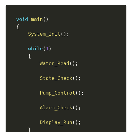
void
main
(
)
{
System_Init
(
)
;
while
(
1
)
{
Water_Read
(
)
;
State_Check
(
)
;
Pump_Control
(
)
;
Alarm_Check
(
)
;
Display_Run
(
)
;
}