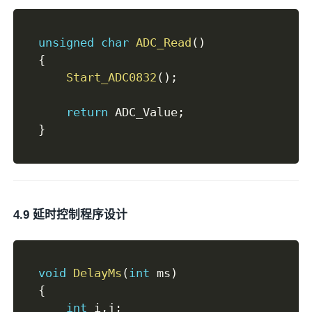
unsigned
char
ADC_Read
(
)
{
Start_ADC0832
(
)
;
return
 ADC_Value
;
}
4.9 延时控制程序设计
void
DelayMs
(
int
 ms
)
{
int
 i
,
j
;