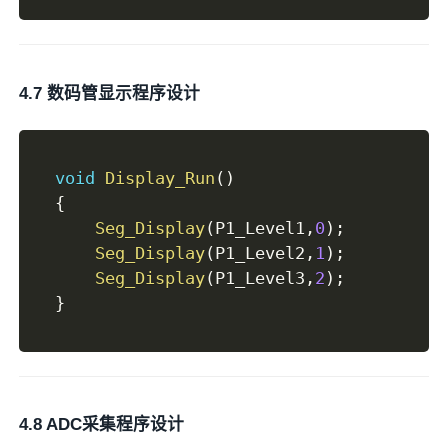
4.7 数码管显示程序设计
void
Display_Run
(
)
{
Seg_Display
(
P1_Level1
,
0
)
;
Seg_Display
(
P1_Level2
,
1
)
;
Seg_Display
(
P1_Level3
,
2
)
;
}
4.8 ADC采集程序设计