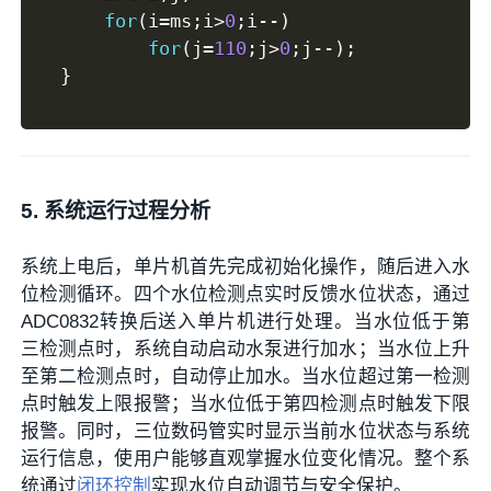
for
(
i
=
ms
;
i
>
0
;
i
--
)
for
(
j
=
110
;
j
>
0
;
j
--
)
;
}
5. 系统运行过程分析
系统上电后，单片机首先完成初始化操作，随后进入水
位检测循环。四个水位检测点实时反馈水位状态，通过
ADC0832转换后送入单片机进行处理。当水位低于第
三检测点时，系统自动启动水泵进行加水；当水位上升
至第二检测点时，自动停止加水。当水位超过第一检测
点时触发上限报警；当水位低于第四检测点时触发下限
报警。同时，三位数码管实时显示当前水位状态与系统
运行信息，使用户能够直观掌握水位变化情况。整个系
统通过
闭环控制
实现水位自动调节与安全保护。