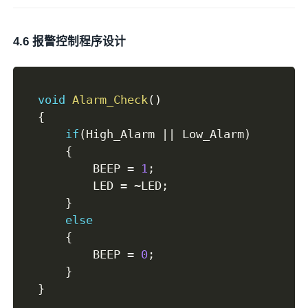
4.6 报警控制程序设计
void
Alarm_Check
(
)
{
if
(
High_Alarm 
||
 Low_Alarm
)
{
        BEEP 
=
1
;
        LED 
=
~
LED
;
}
else
{
        BEEP 
=
0
;
}
}