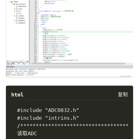
html
复制
#include "ADC0832.h"

#include "intrins.h"

/***************************************
读取ADC
