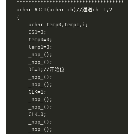
****************************************
uchar ADC1(uchar ch)//通道ch	 1,2

{

	uchar temp0,temp1,i;

	CS1=0;

	temp0=0;

	temp1=0;

	_nop_();

	_nop_();

	DI=1;//开始位

	_nop_();

	_nop_();

	CLK=1;

	_nop_();

	_nop_();

	CLK=0;

	_nop_();

	_nop_();
