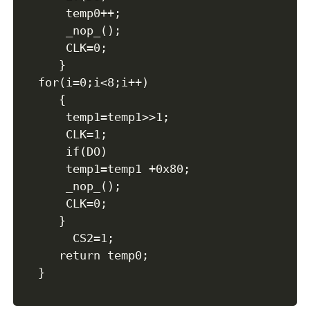
   	temp0++;

   	_nop_();

   	CLK=0;

   }

for(i=0;i<8;i++)

   {

	temp1=temp1>>1;

	CLK=1;

    if(DO)

   	temp1=temp1 +0x80;

   	_nop_();

   	CLK=0;

   }

	 CS2=1;

   return temp0;

}