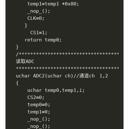
   	temp1=temp1 +0x80;

   	_nop_();

   	CLK=0;

   }

	 CS1=1;

   return temp0;

}

/***************************************
读取ADC

****************************************
uchar ADC2(uchar ch)//通道ch	 1,2

{

	uchar temp0,temp1,i;

	CS2=0;

	temp0=0;

	temp1=0;

	_nop_();

	_nop_();
