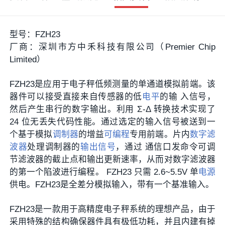
型号：
FZH23
厂商：深圳市方中禾科技有限公司（Premier Chip
Limited）
FZH23
是应用于电子秤低频测量的单通道模拟前端。该
器件可以接受直接来自传感器的低
电平
的输 入信号，
然后产生串行的数字输出。利用 Σ-Δ 转换技术实现了
24 位无丢失代码性能。通过选定的输入信号被送到一
个基于模拟
调制器
的增益
可编程
专用前端。片内
数字滤
波器
处理调制器的
输出信号
，通过 通信口发命令可调
节滤波器的截止点和输出更新速率，从而对数字滤波器
的第一个陷波进行编程。
FZH23
只需 2.6~5.5V 单
电源
供电。FZH23是全差分模拟输入，带有一个基准输入。
FZH23
是一款用于高精度电子秤系统的理想产品，由于
采用特殊的结构确保器件具有极低功耗，并且内建有掉