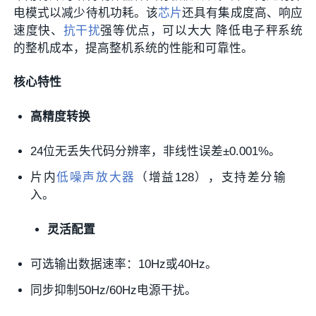
电模式以减少待机功耗。该
芯片
还具有集成度高、响应
速度快、
抗干扰
强等优点，可以大大 降低电子秤系统
的整机成本，提高整机系统的性能和可靠性。
核心特性
高精度转换
24位无丢失代码分辨率，非线性误差±0.001%。
片内
低噪声放大器
（增益128），支持差分输
入。
灵活配置
可选输出数据速率：10Hz或40Hz。
同步抑制50Hz/60Hz电源干扰。