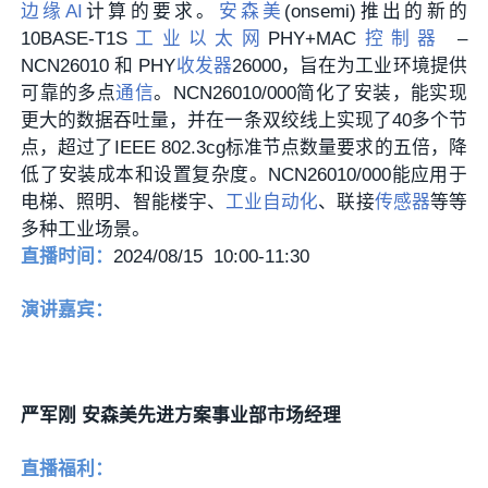
边缘AI
计算的要求。
安森美
(onsemi)推出的新的
10BASE-T1S
工业以太网
PHY+MAC
控制器
–
NCN26010 和 PHY
收发器
26000，旨在为工业环境提供
可靠的多点
通信
。NCN26010/000简化了安装，能实现
更大的数据吞吐量，并在一条双绞线上实现了40多个节
点，超过了IEEE 802.3cg标准节点数量要求的五倍，降
低了安装成本和设置复杂度。NCN26010/000能应用于
电梯、照明、智能楼宇、
工业自动化
、联接
传感器
等等
多种工业场景。
直播时间：
2024/08/15 10:00-11:30
演讲嘉宾：
严军刚 安森美先进方案事业部市场经理
直播福利：