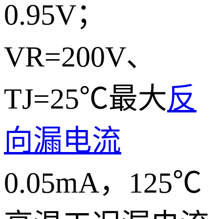
0.95V；
VR=200V、
TJ=25℃最大
反
向漏电流
0.05mA，125℃