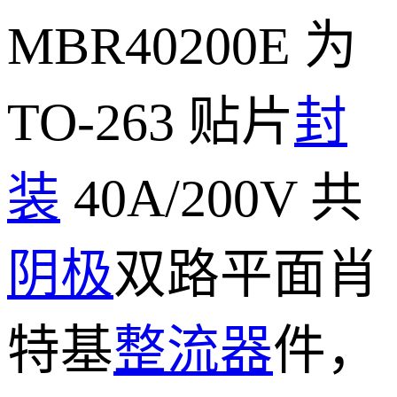
MBR40200E 为
TO-263 贴片
封
装
40A/200V 共
阴极
双路平面肖
特基
整流器
件，