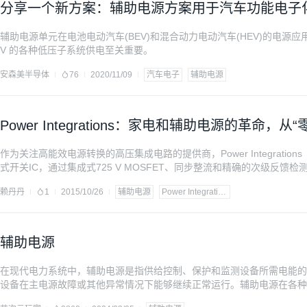
分享一个新方案：辅助电源方案用于汽车功能电子
辅助电源单元在电池电动汽车(BEV)和混合动力电动汽车(HEV)的电源
V 的各种低压子系统供电至关重要。
安森美半导体
76
2020/11/09
汽车电子
辅助电源
Power Integrations：家电和辅助电源的革命，从
作为关注高能效电源转换的高压集成电路的提供商，Power Integrations
式开关IC，通过集成式725 V MOSFET、同步整流和精确的次级反
率，同时提供完善的输入过欠压保护及快速的动态响应特性，空载
赖丹丹
1
2015/10/26
辅助电源
Power Integrations
辅助电源
在现代电力系统中，辅助电源是指供给控制、保护和监测设备所需电能的
设备在主电源故障或其他异常情况下能够继续正常运行。辅助电源在各种
统的可靠性和稳定性。