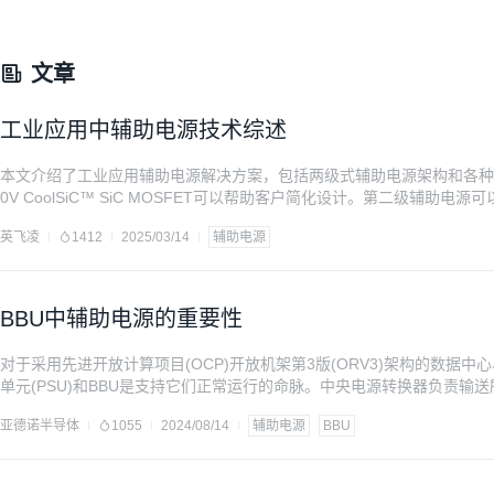
文章
工业应用中辅助电源技术综述
本文介绍了工业应用辅助电源解决方案，包括两级式辅助电源架构和各种
0V CoolSiC™ SiC MOSFET可以帮助客户简化设计。第二级辅助电
动IC可以提供简单灵活的解决方案。
英飞凌
1412
2025/03/14
辅助电源
BBU中辅助电源的重要性
对于采用先进开放计算项目(OCP)开放机架第3版(ORV3)架构的数据
单元(PSU)和BBU是支持它们正常运行的命脉。中央电源转换器负责输
扮演着幕后的无名英雄，为了维护包括PSU和BBU在内的整个电源供应
亚德诺半导体
1055
2024/08/14
辅助电源
BBU
全性，它发挥了不可或缺的作用。