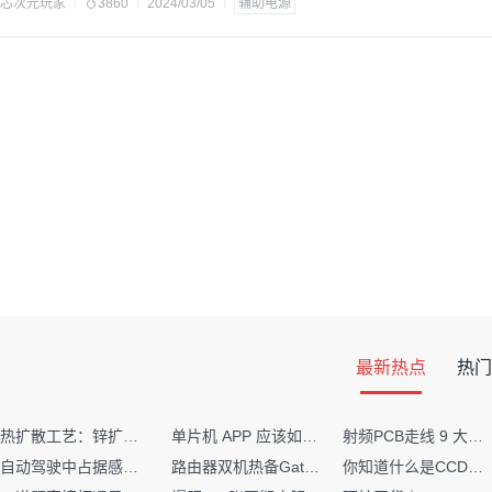
芯次元玩家
3860
2024/03/05
辅助电源
最新热点
热门
热扩散工艺：锌扩散非吸收窗口制备揭秘
单片机 APP 应该如何调试？
射频PCB走线 9 大高频致命坑！踩中一个，匹配直接报废
自动驾驶中占据感知网络是如何识别障碍物的？
路由器双机热备Gateway重定向不通问题
你知道什么是CCDF吗？它有什么用？