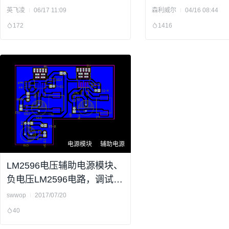
英飞凌
06/17 11:09
森利威尔
04/16 08:44
172
1416
电源模块
辅助电源
LM2596电压辅助电源模块、
负电压LM2596电路，调试成
功
swwop
2017/07/20
40