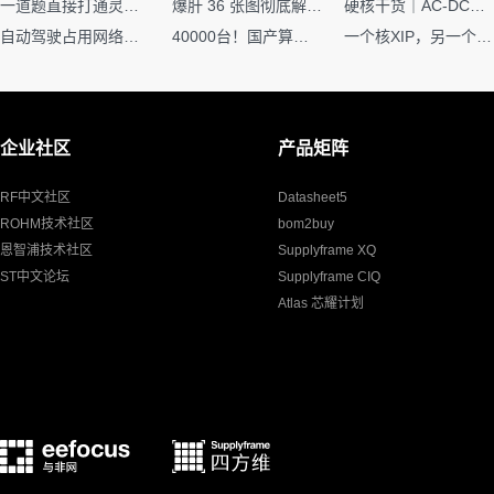
一道题直接打通灵敏度・链路预算・传播模型任督二脉
爆肝 36 张图彻底解释清楚 AI 圈 136 个造词艺术！
硬核干货｜AC-DC工作原理 + PCB设计要点，看完秒懂电源设计！
自动驾驶占用网络还需要数据标注吗？
40000台！国产算力大单开标，华为鲲鹏成大赢家
一个核XIP，另一个核如何IAP？
企业社区
产品矩阵
RF中文社区
Datasheet5
ROHM技术社区
bom2buy
恩智浦技术社区
Supplyframe XQ
ST中文论坛
Supplyframe CIQ
Atlas 芯耀计划