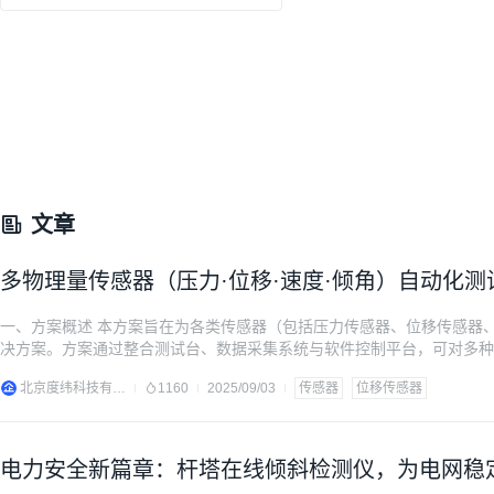
文章
多物理量传感器（压力·位移·速度·倾角）自动化测
一、方案概述 本方案旨在为各类传感器（包括压力传感器、位移传感器
决方案。方案通过整合测试台、数据采集系统与软件控制平台，可对多种
准。 对于不同类型的传感器，测试平台采用了专业的硬件激励设备进行
北京度纬科技有限公司
1160
2025/09/03
传感器
位移传感器
压力值并进行自动化测试；位移传感器测试使用高精度
电力安全新篇章：杆塔在线倾斜检测仪，为电网稳