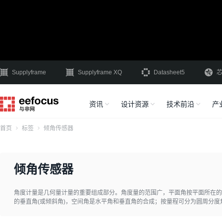
Supplyframe
Supplyframe XQ
Datasheet5
资讯
设计资源
技术前沿
产
首页
标签
倾角传感器
倾角传感器
角度计量是几何量计量的重要组成部分。角度量的范围广，平面角按平面所在的
的垂直角(或倾斜角)，空间角是水平角和垂直角的合成；按量程可分为圆周分
角度和面角度；按形成方式可分为固定角和动态角，固定角是指加工或装配成的
体或系统在运动过程中的角度，如卫星轨道对地球赤道面的夹角，精密设备主轴