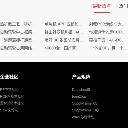
最新热点
热门
热扩散工艺：锌扩散非吸收窗口制备揭秘
单片机 APP 应该如何调试？
射频PCB走线 9 大高频致命坑！踩中一个，匹配直接报废
自动驾驶中占据感知网络是如何识别障碍物的？
路由器双机热备Gateway重定向不通问题
你知道什么是CCDF吗？它有什么用？
一道题直接打通灵敏度・链路预算・传播模型任督二脉
爆肝 36 张图彻底解释清楚 AI 圈 136 个造词艺术！
硬核干货｜AC-DC工作原理 + PCB设计要点，看完秒懂电源设计！
自动驾驶占用网络还需要数据标注吗？
40000台！国产算力大单开标，华为鲲鹏成大赢家
一个核XIP，另一个核如何IAP？
企业社区
产品矩阵
RF中文社区
Datasheet5
ROHM技术社区
bom2buy
恩智浦技术社区
Supplyframe XQ
ST中文论坛
Supplyframe CIQ
Atlas 芯耀计划