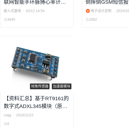
联网智能手环脉搏心率计步
倒摔倒GSM短信报
器体温显示设计
XL345加速度设计
嵌入式基地
02/12 14:54
电子设计定制
2024/10
3945
2562
倾角传感器
加速度模块
【资料汇总】基于RT9161的
数字式ADXL345模块（原理
图、BOM、测试程序、中文
cvgg
2016/11/22
说明）
6