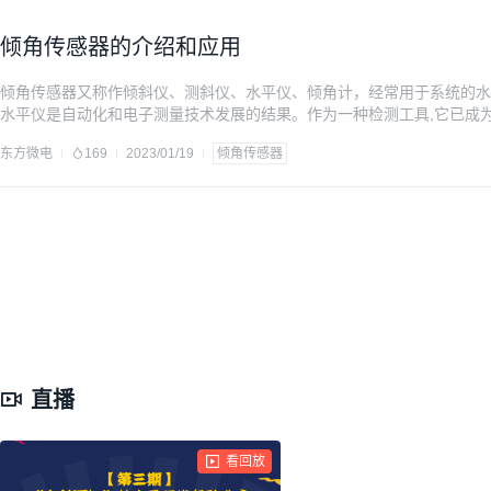
倾角传感器的介绍和应用
倾角传感器又称作倾斜仪、测斜仪、水平仪、倾角计，经常用于系统的水
水平仪是自动化和电子测量技术发展的结果。作为一种检测工具,它已成
业自动化、智能平台、机械加工等领域不可缺少的重要测量工具。电子水
东方微电
169
2023/01/19
倾角传感器
被测平面相对于水平位置的倾斜度、两部件相互平行度和
直播
看回放