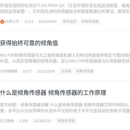
杆塔在线倾斜检测仪TLKS-PMG-QX（又名杆塔形变在线监测装置、
倾斜监测装置），它利用先进的传感器技术和智能数据分析算法，能够实
异常时立即发出预警信号。这一创新技术的应用，将为电力部门提供强有
tlk李小华
511
2024/09/29
安防监控
倾角传感器
并处理杆塔倾斜等安全隐患，确保电网在恶劣天气条件下的稳定运行。
获得始终可靠的倾角值
MU F99倾角传感器可为工程机械或机器人的移动用途提供稳定可靠的
补偿，从而实现精确的倾角测量。这让IMU F99传感器成为比传统静态
能在静态条件下提供极其精确的数值，但其测量结果会因加速度效应而失
与非网编辑
677
2023/12/08
无线电
倾角传感器
铲斗和农业机械吊臂等应用中，往往需要在移动过程中测量倾角值。传统
础，但也会
什么是倾角传感器 倾角传感器的工作原理
原文标题：倾角传感器详解 什么是倾角传感器 倾角传感器又称作倾斜
量，水平仪从过去简单的水泡水平仪到的电子水平仪是自动化和电子测量
路铺设、土木工程、石油钻井、航空航海、工业自动化、智能平台、机械
东方微电
285
2023/02/14
倾角传感器
常精确的测量小角度的检测工具，用它可测量被测平