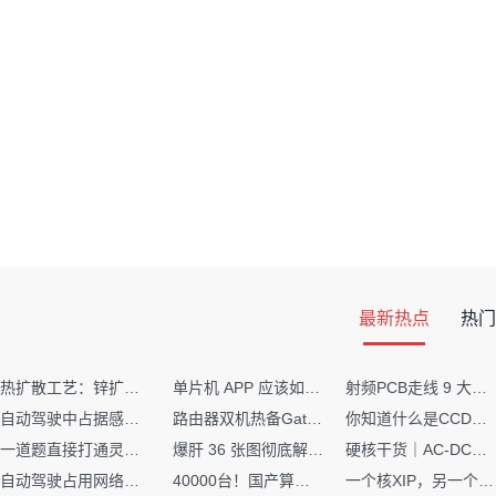
最新热点
热门
热扩散工艺：锌扩散非吸收窗口制备揭秘
单片机 APP 应该如何调试？
射频PCB走线 9 大高频致命坑！踩中一个，匹配直接报废
自动驾驶中占据感知网络是如何识别障碍物的？
路由器双机热备Gateway重定向不通问题
你知道什么是CCDF吗？它有什么用？
一道题直接打通灵敏度・链路预算・传播模型任督二脉
爆肝 36 张图彻底解释清楚 AI 圈 136 个造词艺术！
硬核干货｜AC-DC工作原理 + PCB设计要点，看完秒懂电源设计！
自动驾驶占用网络还需要数据标注吗？
40000台！国产算力大单开标，华为鲲鹏成大赢家
一个核XIP，另一个核如何IAP？