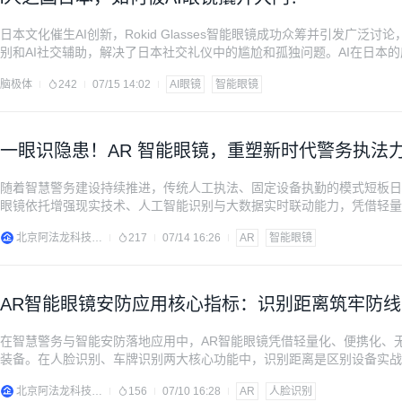
日本文化催生AI创新，Rokid Glasses智能眼镜成功众筹并引发广泛讨论，
别和AI社交辅助，解决了日本社交礼仪中的尴尬和孤独问题。AI在日本
伴、文化传承等领域，体现了日本社会对AI的特殊接受方式和文化适应性
脑极体
242
07/15 14:02
AI眼镜
智能眼镜
一眼识隐患！AR 智能眼镜，重塑新时代警务执法
随着智慧警务建设持续推进，传统人工执法、固定设备执勤的模式短板日
眼镜依托增强现实技术、人工智能识别与大数据实时联动能力，凭借轻量
景，有效弥补传统警务工作漏洞，大幅提升公安执法、治安防控的智能化
北京阿法龙科技有限公司
217
07/14 16:26
AR
智能眼镜
下： 1、日常公共巡逻，实现无感精准风控 在商场
AR智能眼镜安防应用核心指标：识别距离筑牢防线
在智慧警务与智能安防落地应用中，AR智能眼镜凭借轻量化、便携化、
装备。在人脸识别、车牌识别两大核心功能中，识别距离是区别设备实战
定民警的现场反应窗口期、风险预判能力和执法安全系数，是适配动态安
北京阿法龙科技有限公司
156
07/10 16:28
AR
人脸识别
核心价值及阿法龙S30智能眼镜的实战优势。 识别