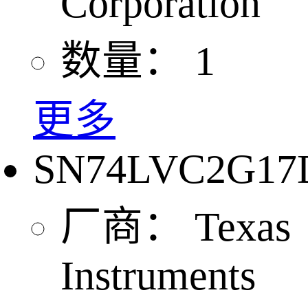
Corporation
数量：
1
更多
SN74LVC2G17
厂商：
Texas
Instruments