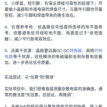
3、小焊盘，短引脚‌：在保证焊接可靠性的前提下，尽
量缩小晶振和外接电容的焊盘尺寸，元器件引脚也尽量
剪短，减少引脚和焊盘带来的寄生效应。
4、合理参考地‌：给晶振信号线提供连续的地平面参
考，但要避免信号线和地平面、电源层过于“亲密接
触”，减少平行板电容效应。
5、远离干扰源‌：晶振要远离DC-DC
转换器
、高频
时钟
电路
等干扰源，这些模块的电磁辐射会和杂散电容叠
加，进一步恶化信号质量。
实战调试：从“估算”到“精准”
实际项目中，我们很难直接测量杂散电容的准确值，通
常的做法是“先估算，后验证，再微调”：
1、先按3pF的经验值计算外接电容的初始值，焊上板