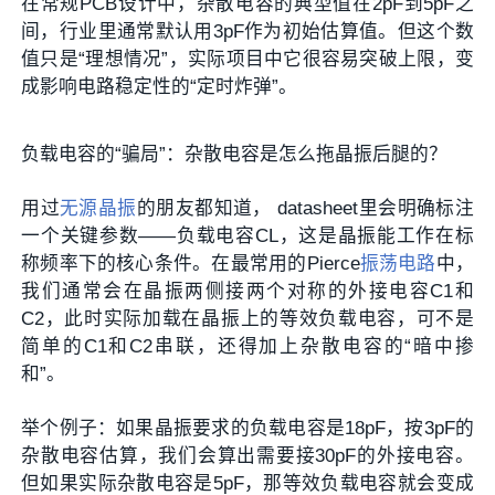
在常规PCB设计中，杂散电容的典型值在2pF到5pF之
间，行业里通常默认用3pF作为初始估算值。但这个数
值只是“理想情况”，实际项目中它很容易突破上限，变
成影响电路稳定性的“定时炸弹”。
负载电容的“骗局”：杂散电容是怎么拖晶振后腿的？
用过
无源晶振
的朋友都知道， datasheet里会明确标注
一个关键参数——负载电容CL，这是晶振能工作在标
称频率下的核心条件。在最常用的Pierce
振荡电路
中，
我们通常会在晶振两侧接两个对称的外接电容C1和
C2，此时实际加载在晶振上的等效负载电容，可不是
简单的C1和C2串联，还得加上杂散电容的“暗中掺
和”。
举个例子：如果晶振要求的负载电容是18pF，按3pF的
杂散电容估算，我们会算出需要接30pF的外接电容。
但如果实际杂散电容是5pF，那等效负载电容就会变成