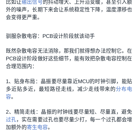
比如让
输出信号
的抖动增大、上升沿变缓，甚至引入额
外的噪声，长期下来会让系统稳定性下降，温度漂移也
会变得更严重。
驯服杂散电容：PCB设计阶段就该动手
既然杂散电容无法消除，那我们就得想办法控制它。在
PCB设计阶段做好这些细节，能有效把杂散电容控制在
合理范围内：
1、贴身布局‌：晶振要尽量靠近MCU的时钟引脚，能贴
多近贴多近，最短路径走线，减少走线带来的
分布电
容
。
2、精简走线‌：晶振的时钟线要尽量短、尽量直，避免
过孔
，实在需要过孔也要尽量少打，每一个过孔都会增
加额外的
寄生电容
。