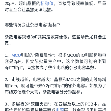
20pF，超出晶振的
标称值
，直接导致频率偏低，严重
时甚至会让晶振无法起振。
哪些情况会让杂散电容“超标”？
杂散电容突破3pF其实是家常便饭，这些场景尤其要注
意：
1、
MCU
引脚的“隐藏属性”‌：很多MCU的IO引脚标称电
容是2pF，但实际批量生产中，这个数值可能会涨到
4pF到7pF，直接拉高了整个电路的杂散电容基数。
2、走线越长，电容越大‌：晶振和MCU之间的走线每增
加1cm，就可能带来0.2pF到1pF的额外电容。如果为了
布线方便绕个大弯，杂散电容分分钟超标。
3、多层板的“双面夹击”‌：在四层及以上的PCB中，晶
振信号线如果紧贴地平面或
电源
层，就会形成类似平行