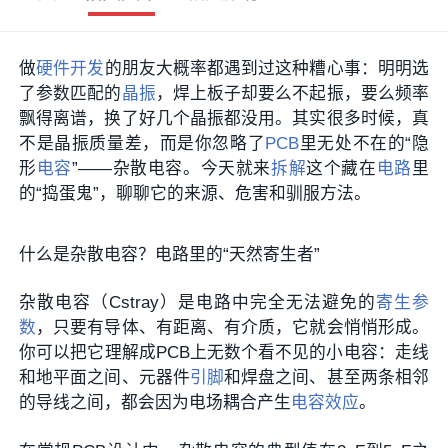
做
硬件开发
的朋友大概率都遇到过这种糟心事：明明选
了参数匹配的
晶振
，焊上板子却要么不起振，要么频率
飘得离谱，换了好几个晶振都没用。其实很多时候，真
不是晶振质量差，而是你忽略了
PCB
里无处不在的“隐
形
电容
”——杂散电容。今天就来
拆解
这个藏在
电路
里
的“捣蛋鬼”，聊聊它的来源、危害和驯服方法。
什么是杂散电容？电路里的“天然寄生者”
杂散电容（Cstray）是电路中完全无法避免的
寄生参
数
，只要有导体、有距离、有介质，它就会悄悄形成。
你可以把它理解成PCB上无数个看不见的小电容：走线
和地平面之间、元器件
引脚
和焊盘之间、甚至两条相邻
的导线之间，都会因为电场耦合产生
电容效应
。