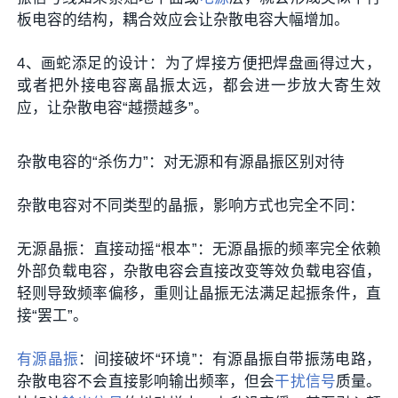
板电容的结构，耦合效应会让杂散电容大幅增加。
4、画蛇添足的设计‌：为了焊接方便把焊盘画得过大，
或者把外接电容离晶振太远，都会进一步放大寄生效
应，让杂散电容“越攒越多”。
杂散电容的“杀伤力”：对无源和有源晶振区别对待
杂散电容对不同类型的晶振，影响方式也完全不同：
无源晶振：直接动摇“根本”‌：无源晶振的频率完全依赖
外部负载电容，杂散电容会直接改变等效负载电容值，
轻则导致频率偏移，重则让晶振无法满足起振条件，直
接“罢工”。
有源晶振
：间接破坏“环境”‌：有源晶振自带振荡电路，
杂散电容不会直接影响输出频率，但会
干扰信号
质量。