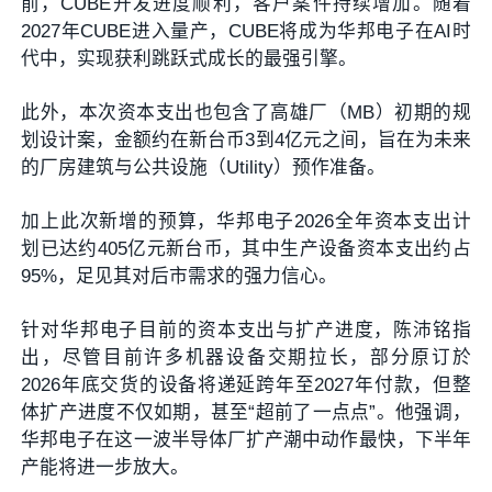
前，CUBE开发进度顺利，客户案件持续增加。随着
2027年CUBE进入量产，CUBE将成为华邦电子在AI时
代中，实现获利跳跃式成长的最强引擎。
此外，本次资本支出也包含了高雄厂（MB）初期的规
划设计案，金额约在新台币3到4亿元之间，旨在为未来
的厂房建筑与公共设施（Utility）预作准备。
加上此次新增的预算，华邦电子2026全年资本支出计
划已达约405亿元新台币，其中生产设备资本支出约占
95%，足见其对后市需求的强力信心。
针对华邦电子目前的资本支出与扩产进度，陈沛铭指
出，尽管目前许多机器设备交期拉长，部分原订於
2026年底交货的设备将递延跨年至2027年付款，但整
体扩产进度不仅如期，甚至“超前了一点点”。他强调，
华邦电子在这一波半导体厂扩产潮中动作最快，下半年
产能将进一步放大。