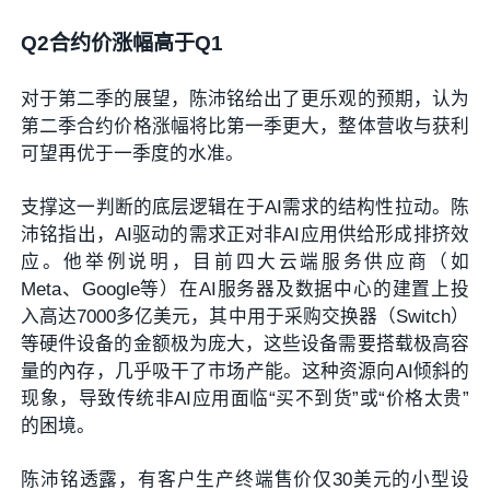
Q2合约价涨幅高于Q1
对于第二季的展望，陈沛铭给出了更乐观的预期，认为
第二季合约价格涨幅将比第一季更大，整体营收与获利
可望再优于一季度的水准。
支撑这一判断的底层逻辑在于AI需求的结构性拉动。陈
沛铭指出，AI驱动的需求正对非AI应用供给形成排挤效
应。他举例说明，目前四大云端服务供应商（如
Meta、Google等）在AI服务器及数据中心的建置上投
入高达7000多亿美元，其中用于采购交换器（Switch）
等硬件设备的金额极为庞大，这些设备需要搭载极高容
量的內存，几乎吸干了市场产能。这种资源向AI倾斜的
现象，导致传统非AI应用面临“买不到货”或“价格太贵”
的困境。
陈沛铭透露，有客户生产终端售价仅30美元的小型设