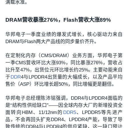
满载水准。
DRAM营收暴涨276%，Flash营收大涨89%
华邦电子一季度业绩的爆发式增长，核心驱动力来自
DRAM与Flash两大产品线的同步量价齐升。
在定制化内存（CMS/DRAM）业务方面，华邦电子第
一季CMS营收环比大涨93%，同比暴涨276%，营收占
比升至47%，出货位元环比增长约25%。主要动能来自
于
DDR
4与LPDDR4出货量的大幅成长，以及产品平均
售价（ASP）环比增长超50%，同比增幅更是翻倍。
华邦电子总经理陈沛铭强调，DDR4与LPDDR4面临的
是“结构性供给缺口”——因全球内存大厂的新增投资全
面转向HBM、11/12nm的
DDR5
、LPDDR5等先进产
品，不会再回头扩充DDR4、LPDDR4产能，导致了导
致传统的DDR4与LPDDR4的供应紧缺，这一缺口预计