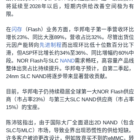
将延续至2028年以后，短期内供给改善空间极为有
限。
在
闪存
（Flash）业务方面，华邦电子第一季营收环比
增长23%、同比大涨89%，营收占比32%。尽管出货位
元因产能转向
先进制程
而出现环比低十位数百分比下
滑，但ASP环比增长约34%至36%、同比增幅约60%中
段。NOR Flash与SLC
NAND
需求畅旺，高容量产品线
整体出货占比持续提升。华邦电子预计，自第二季起，
24nm SLC NAND将逐步带来显著营收贡献。
目前，华邦电子仍持续稳居全球第一大NOR Flash供应
商（市占率23%）与第三大SLC NAND供应商（市占率
15%）的宝座。
陈沛铭指出，由于国际大厂全面退出2D NAND（包含
SLC与MLC）市场，导致业界出现恐慌性的供给短缺。
许多客户被迫更改设计，例如放弃买不到的eMMC，转