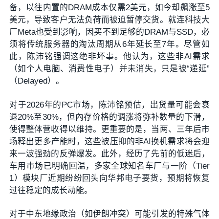
备，以往内置的DRAM成本仅需2美元，如今却飙涨至5
美元，导致客户无法负荷而被迫暂停交货。就连科技大
厂Meta也受到影响，因买不到足够的DRAM与SSD，必
须将传统服务器的淘汰周期从6年延长至7年。尽管如
此，陈沛铭强调这绝非坏事。他认为，这些非AI需求
（如个人电脑、消费性电子）并未消失，只是被“递延”
（Delayed）。
对于2026年的PC市场，陈沛铭预估，出货量可能会衰
退20%至30%，但內存价格的调涨将弥补数量的下滑，
使得整体营收得以维持。更重要的是，当两、三年后市
场释出更多产能时，这些被压抑的非AI换机需求将会迎
来一波强劲的反弹爆发。此外，经历了先前的低迷后，
车用市场已明确回温，多家全球知名车厂与一阶（Tier
1）模块厂近期纷纷回头向华邦电子要货，预期将恢复
过往稳定的成长动能。
对于中东地缘政治（如伊朗冲突）可能引发的特殊气体