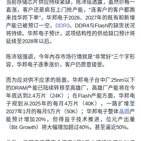
当前存储芯片供应持续紧缺，陈沛铭透露，虽然价格一
直涨，客户还是疯狂上门抢产能，“连客户的客户都跑
来找华邦下单”，华邦电子2026、2027年的既有和新增
产能已被预订一空，
DDR3
、DDR4与Flash的缺货状况
将持续。华邦电子预计，这项结构性的供给缺口预计将
延续至2028年以后。
陈沛铭强调，今年內存市场行情就是“非常好”三个字形
容，华邦电子逐季涨价，客户仍愿意接受。
而为应对供不应求的局面，华邦电子台中厂25nm以下
的DRAM产能已陆续转移至高雄厂，高雄厂产能将在今
年底达到2.4万片（24K）；在Flash产能方面，华邦电
子规划从2025年的每月4万片（40K），一路扩增至
2027年1月的每月5万片（50K）；华邦电子整体
晶圆
产
能预计增加20%，但得益于技术推进，位元产出量
（Bit Growth）将大幅增加超过40%，甚至逼近50%。