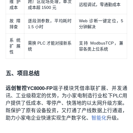
维护
跨厂区现场处理，单次
远程调试，零通勤成本
成本
成本超 1500 元
故障
逐段测参数，平均耗时
Web 诊断一键定位，5
排查
1.5 小时
分钟解决
系统
需换 PLC 才能对接新系
支持 ModbusTCP，兼
扩展
统
容各类上位系统
性
五、项目总结
远创智控YC8000-FP
端子模块凭借串联扩展、并发通
讯、工业级稳定的优势，为小家电制造行业松下PLC用
户提供了低成本、零停产、快落地的以太网升级方案。
既保护了原有设备投资，又打通了产线数据上行通道，
助力小家电企业快速实现生产数字化、
智能化
升级。