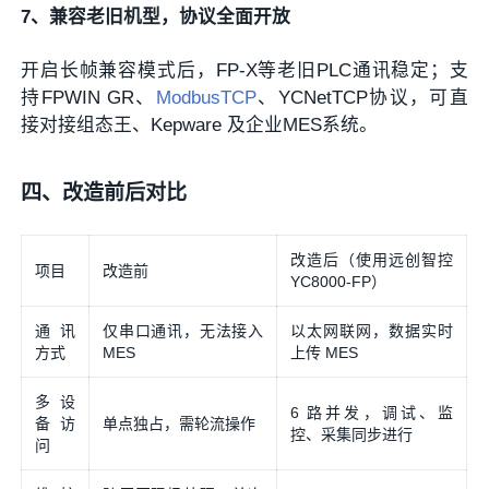
7、兼容老旧机型，协议全面开放
开启长帧兼容模式后，FP-X等老旧PLC通讯稳定；支
持FPWIN GR、
Modbus
TCP
、YCNetTCP协议，可直
接对接组态王、Kepware 及企业MES系统。
四、改造前后对比
改造后（使用远创智控
项目
改造前
YC8000-FP）
通讯
仅串口通讯，无法接入
以太网联网，数据实时
方式
MES
上传 MES
多设
6 路并发，调试、监
备访
单点独占，需轮流操作
控、采集同步进行
问