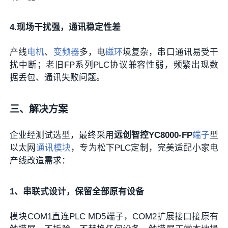
4.现场干扰强，通讯稳定性差
产线
电机
、
变频器
多，电
磁环
境复杂，串口通讯易受干
扰中断；老旧FP系列PLC协议兼容性弱，频繁出现数
据丢包、通讯失败问题。
三、解决方案
企业经测试选型，最终采用
远创智控YC8000-FP
端子
型
以太网
通讯模块
，专为松下PLC定制，完美适配小家电
产线改造需求：
1、串联式设计，保留全部原有设备
模块COM1直连PLC MD5端子，COM2扩展接口接原有