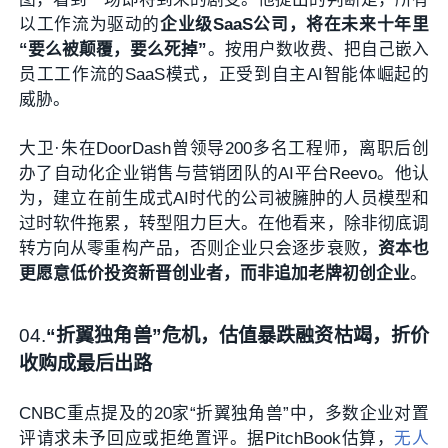
以工作流为驱动的
企业级SaaS公司，将在未来十年里
“要么被颠覆，要么死掉”
。按用户数收费、把自己嵌入
员工工作流的SaaS模式，正受到自主AI智能体崛起的
威胁。
大卫·朱在DoorDash曾领导200多名工程师，离职后创
办了自动化企业销售与营销团队的AI平台Reevo。他认
为，建立在前生成式AI时代的公司被臃肿的人员模型和
过时软件拖累，转型阻力巨大。在他看来，除非彻底调
转方向从零重构产品，否则企业只会逐步衰败，
资本也
更愿意低价投资新晋创业者，而非追加老牌初创企业
。
04
.
“折翼独角兽”危机，估值暴跌
融资枯竭，折价
收购成最后出路
CNBC重点提及的20家“折翼独角兽”中，多数企业对置
评请求未予回应或拒绝置评。据PitchBook估算，
无人