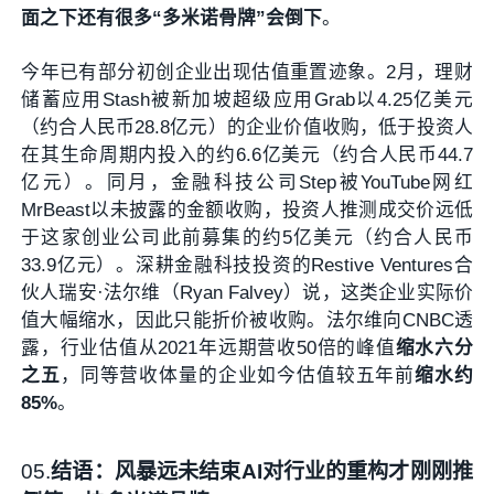
面之下还有很多“多米诺骨牌”会倒下
。
今年已有部分初创企业出现估值重置迹象。2月，理财
储蓄应用Stash被新加坡超级应用Grab以4.25亿美元
（约合人民币28.8亿元）的企业价值收购，低于投资人
在其生命周期内投入的约6.6亿美元（约合人民币44.7
亿元）。同月，金融科技公司Step被YouTube网红
MrBeast以未披露的金额收购，投资人推测成交价远低
于这家创业公司此前募集的约5亿美元（约合人民币
33.9亿元）。深耕金融科技投资的Restive Ventures合
伙人瑞安·法尔维（Ryan Falvey）说，这类企业实际价
值大幅缩水，因此只能折价被收购。法尔维向CNBC透
露，行业估值从2021年远期营收50倍的峰值
缩水六分
之五
，同等营收体量的企业如今估值较五年前
缩水约
85%
。
05
.
结语：风暴远未结束
AI对行业的重构才刚刚推