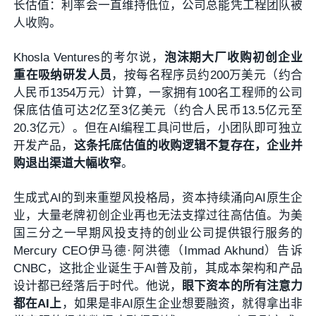
长估值：利率会一直维持低位，公司总能凭工程团队被
人收购。
Khosla Ventures的考尔说，
泡沫期大厂收购初创企业
重在吸纳研发人员
，按每名程序员约200万美元（约合
人民币1354万元）计算，一家拥有100名工程师的公司
保底估值可达2亿至3亿美元（约合人民币13.5亿元至
20.3亿元）。但在AI编程工具问世后，小团队即可独立
开发产品，
这条托底估值的收购逻辑不复存在，企业并
购退出渠道大幅收窄
。
生成式AI的到来重塑风投格局，资本持续涌向AI原生企
业，大量老牌初创企业再也无法支撑过往高估值。为美
国三分之一早期风投支持的创业公司提供银行服务的
Mercury CEO伊马德·阿洪德（Immad Akhund）告诉
CNBC，这批企业诞生于AI普及前，其成本架构和产品
设计都已经落后于时代。他说，
眼下资本的所有注意力
都在AI上
，如果是非AI原生企业想要融资，就得拿出非