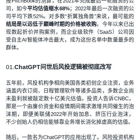
按PitchBook的测算，在2021年完成最后一轮融资的公
司，如今
平均估值缩水68%
；2022年最后一次融资的公
司平均下跌52%。对多数“折翼独角兽”来说，最可能的
结局是以远低于巅峰时期的价格被收购
。今年以来已出
现数起折价并购案例，而企业级软件（SaaS）公司因
受自主AI智能体冲击最大，成为这份名单中数量最多的
群体。
01
.
ChatGPT问世后风投逻辑被彻底改写
五年前，风投机构争相向美国各类初创企业注资，业务
涵盖内衣订阅、日程管理软件等诸多品类，多数企业尚
未盈利就被敲定数十亿美元估值。投资人告诉CNBC，
那是一个由廉价资金和疫情期间需求激增共同催生的泡
沫期，即便美联储2022年开始加息、挤压行业泡沫，
不少创始人仍相信能够靠业务增长消化掉虚高的估值。
随后，一款名为ChatGPT的应用出现了。风险投资机构