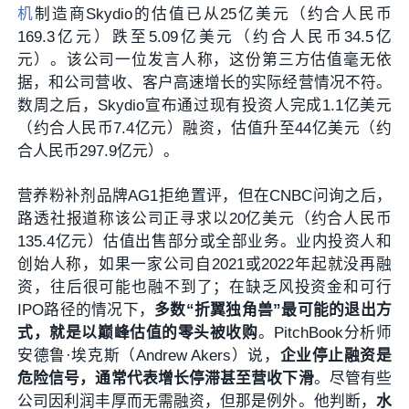
机
制造商Skydio的估值已从25亿美元（约合人民币
169.3亿元）跌至5.09亿美元（约合人民币34.5亿
元）。该公司一位发言人称，这份第三方估值毫无依
据，和公司营收、客户高速增长的实际经营情况不符。
数周之后，Skydio宣布通过现有投资人完成1.1亿美元
（约合人民币7.4亿元）融资，估值升至44亿美元（约
合人民币297.9亿元）。
营养粉补剂品牌AG1拒绝置评，但在CNBC问询之后，
路透社报道称该公司正寻求以20亿美元（约合人民币
135.4亿元）估值出售部分或全部业务。业内投资人和
创始人称，如果一家公司自2021或2022年起就没再融
资，往后很可能也融不到了；在缺乏风投资金和可行
IPO路径的情况下，
多数“折翼独角兽”最可能的退出方
式，就是以巅峰估值的零头被收购
。PitchBook分析师
安德鲁·埃克斯（Andrew Akers）说，
企业停止融资是
危险信号，通常代表增长停滞甚至营收下滑
。尽管有些
公司因利润丰厚而无需融资，但那是例外。他判断，
水