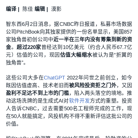
编译 |
陈佳
编辑 |
漠影
智东西6月2日消息，据CNBC昨日报道，私募市场数据
公司PitchBook向其独家提供的一份名单显示，美国857
家独角兽初创公司中
近一半在三年内没有筹集到新的资
金
。
超过220家
曾经达到10亿美元（约合人民币67.7亿
元）估值的公司，现因
估值大幅缩水
被认为是“折翼的
独角兽”。
这些公司大多在
ChatGPT
2022年问世之前创立，如今
既因估值虚高、技术老旧而
被风险投资拒之门外
，又因
盈利不足达不到上市的门槛
，陷入两头落空的境地。推
动这场洗牌的是生成式AI对
软件开发
方式的重塑。投资
人告诉CNBC，过去需要500名工程师完成的工作，现
在50人就能搞定，风投机构不得不重新评估这批公司的
价值。