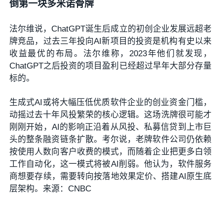
倒第一块多米诺骨牌
法尔维说，ChatGPT诞生后成立的初创企业发展远超老
牌竞品，过去三年投向AI新项目的投资是机构有史以来
收益最优的布局。法尔维称，2023年他们就发现，
ChatGPT之后投资的项目盈利已经超过早年大部分存量
标的。
生成式AI或将大幅压低优质软件企业的创业资金门槛，
动摇过去十年风投繁荣的核心逻辑。这场洗牌很可能才
刚刚开始，AI的影响正沿着从风投、私募信贷到上市巨
头的整条融资链条扩散。考尔说，老牌软件公司仍依赖
按使用人数向客户收费的模式，而随着企业把更多白领
工作自动化，这一模式将被AI削弱。他认为，软件服务
商想要存续，需要转向按落地效果定价、搭建AI原生底
层架构。来源：CNBC