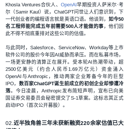
Khosla Ventures合伙人、
OpenAI
早期投资人萨米尔·考
尔（Samir Kaul）说，ChatGPT问世让人们意识到，下
一代创业者的编程语言就是英语口语。他谈到，
如今50
名工程师能完成五年前需要500人才能做的事
，他们因
此不得不彻底重排对这些公司的估值。
与此同时，Salesforce、ServiceNow、Workday等上市
软件公司的股价今年因AI威胁而承压。而在私募市场，
一场更安静的清算正在展开。受本轮AI热潮带动，超
2500亿美元（约合人民币1.69万亿元）资金涌入
OpenAI与Anthropic，推动两家企业筹备今年的巨型
IPO，
数百家ChatGPT诞生前成立的初创企业却惨遭冷
落
。今日凌晨，Anthropic发布简短声明，宣布已向美
国证券交易委员会秘密提交了S-1草案。这标志其正式
启动IPO（首次公开募股）。
02
.
近半独角兽三年未获新融资
220余家估值已大