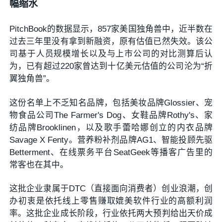
幅缩水
PitchBook的数据显示，857家美国独角兽中，近半数在
过去三年里没有拿到新融资，原有估值已然失效。该公
司基于人员规模增长以及与上市公司的对比测算后认
为，已有超过220家曾达到十亿美元估值的公司沦为“折
翼独角兽”。
这份名单上不乏知名品牌，包括美妆品牌Glossier、宠
物食品公司The Farmer's Dog、女鞋品牌Rothy's、家
纺品牌Brooklinen，以及歌手蕾哈娜创立的内衣品牌
Savage X Fenty。营养粉补剂品牌AG1、智能投顾先驱
Betterment、在线票务平台SeatGeek等播客广告里的
常客也在其中。
这批企业隶属于DTC（直接面向消费者）创业浪潮，创
办初衷是依托线上零售赚取媲美软件行业的高额利润
率。这批企业成长阶段，行业依托两大预判给出天价成