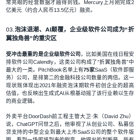
常亮眼的经营数据才融得到钱。Mercury上月刚完成2
亿美元（约合人民币13.5亿元）融资。
03
.
泡沫退潮、AI颠覆，企业级软件公司
成为“折
翼独角兽”的重灾区
受冲击最重的是企业级软件公司
，比如美国在线日程安
排软件公司Calendly，这类公司构成了“折翼独角兽”中
最大的一类。PitchBook名单上有
75家
SaaS（软件即服
务）公司，是排第二的金融科技公司数量的两倍。这一
现状既体现出2021年融资泡沫期软件初创企业的超高
估值，也反映出生成式AI从根基动摇了该行业赖以生存
的商业逻辑。
外卖平台DoorDash前工程主管大卫·朱（David Zhu）
说，ChatGPT问世之后，他审视了从创业公司、私募信
贷支持的中型企业到最大上市SaaS公司的整个软件版
图，看到一场即将到来的剧变。他提出的判断是，所有