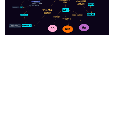
化
外
设
接
口
和
传
感
器
工
作
参
数
配
置
，
之
后