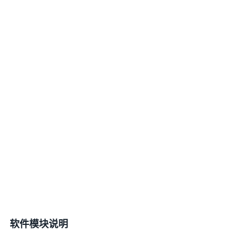
5
0
H
z
的
速
率
发
送
数
据
到
上
位
机
。
软件模块说明