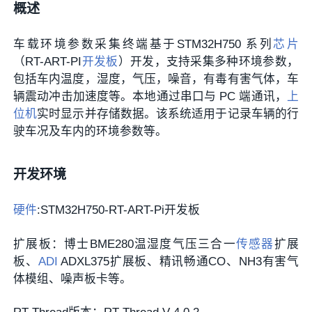
概述
车载环境参数采集终端基于STM32H750 系列
芯片
（RT-ART-PI
开发板
）开发，支持采集多种环境参数，
包括车内温度，湿度，气压，噪音，有毒有害气体，车
辆震动冲击加速度等。本地通过串口与 PC 端通讯，
上
位机
实时显示并存储数据。该系统适用于记录车辆的行
驶车况及车内的环境参数等。
开发环境
硬件
:STM32H750-RT-ART-Pi开发板
扩展板：博士BME280温湿度气压三合一
传感器
扩展
板、
ADI
ADXL375扩展板、精讯畅通CO、NH3有害气
体模组、噪声板卡等。