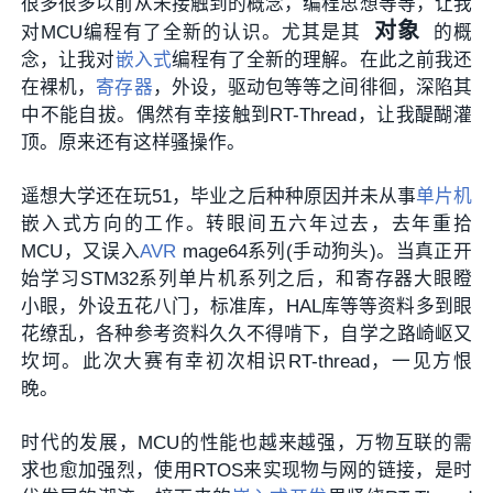
很多很多以前从未接触到的概念，编程思想等等，让我
对象
对MCU编程有了全新的认识。尤其是其
的概
念，让我对
嵌入式
编程有了全新的理解。在此之前我还
在裸机，
寄存器
，外设，驱动包等等之间徘徊，深陷其
中不能自拔。偶然有幸接触到RT-Thread，让我醍醐灌
顶。原来还有这样骚操作。
遥想大学还在玩51，毕业之后种种原因并未从事
单片机
嵌入式方向的工作。转眼间五六年过去，去年重拾
MCU，又误入
AVR
mage64系列(手动狗头)。当真正开
始学习STM32系列单片机系列之后，和寄存器大眼瞪
小眼，外设五花八门，标准库，HAL库等等资料多到眼
花缭乱，各种参考资料久久不得啃下，自学之路崎岖又
坎坷。此次大赛有幸初次相识RT-thread，一见方恨
晚。
时代的发展，MCU的性能也越来越强，万物互联的需
求也愈加强烈，使用RTOS来实现物与网的链接，是时