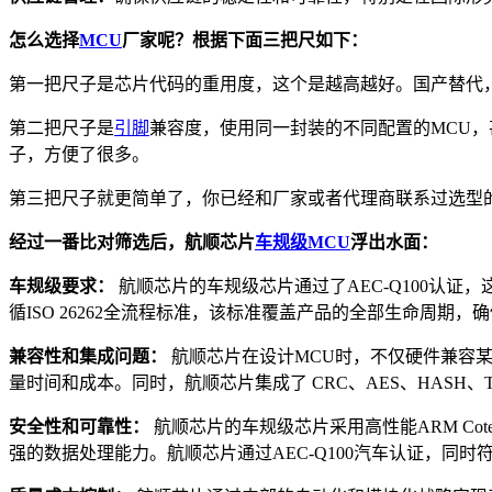
怎么选择
MCU
厂家呢？根据下面三把尺如下：
第一把尺子是芯片代码的重用度，这个是越高越好。国产替代
第二把尺子是
引脚
兼容度，使用同一封装的不同配置的MCU，
子，方便了很多。
第三把尺子就更简单了，你已经和厂家或者代理商联系过选型
经过一番比对筛选后，航顺芯片
车规级MCU
浮出水面：
车规级要求：
航顺芯片的车规级芯片通过了AEC-Q100认证，
循ISO 26262全流程标准，该标准覆盖产品的全部生命周期，
兼容性和集成问题：
航顺芯片在设计MCU时，不仅硬件兼容
量时间和成本。同时，航顺芯片集成了 CRC、AES、HASH、
安全性和可靠性：
航顺芯片的车规级芯片采用高性能ARM Co
强的数据处理能力。航顺芯片通过AEC-Q100汽车认证，同时符合