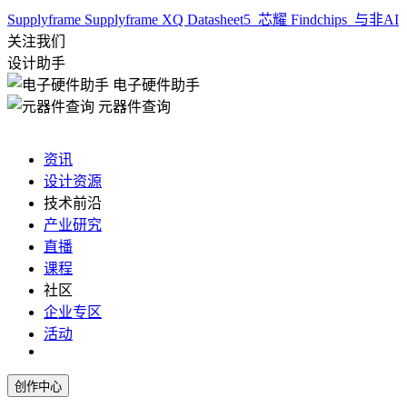
Supplyframe
Supplyframe XQ
Datasheet5
芯耀
Findchips
与非AI
关注我们
设计助手
电子硬件助手
元器件查询
资讯
设计资源
技术前沿
产业研究
直播
课程
社区
企业专区
活动
创作中心